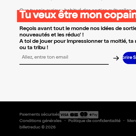
Que tu sois curieux, habitué des sorties culturelles
Tu veux être mon copain
👉 Parcours la sélection et réserve l’événement qui 
Reçois avant tout le monde nos idées de sortie
nouveautés et les réduc' !
A toi de jouer pour impressionner ta moitié, ta
ou ta tribu !
Adresse email pour la newsletter
Paiements sécurisés
Conditions générales
Politique de confidentialité
Ment
billetreduc © 2026