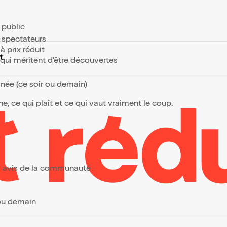
e public
s spectateurs
à prix réduit
t
s qui méritent d’être découvertes
anée (ce soir ou demain)
, ce qui plaît et ce qui vaut vraiment le coup.
urs avis de la communauté
 ou demain