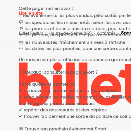
Cette page met en avant :
Lire la suite
⭐ les événements les plus vendus, plébiscités par l
💬 les spectacles les mieux notés, selon les avis de
💸 les promos et bons plans du moment, pour sortir 
Spor
BilletReduc
Hauts-de-Seine (92)
Activités
💎 les pépites, ces propositions plus confidentielle
🆕 les nouveautés, fraîchement arrivées à l’affiche
⏰ les dates les plus proches, pour une sortie spont
Un moyen simple et efficace de repérer ce qui marche
⭐ Pourquoi consulter la page Sport ?
Parce qu’elle te permet de :
✔ découvrir les sorties autour du thème Sport
✔ t’appuyer sur les meilleures ventes et les meille
✔ profiter des promotions en cours
✔ repérer des nouveautés et des pépites
✔ trouver rapidement une sortie disponible ce soir
🎟️ Trouve ton prochain événement Sport