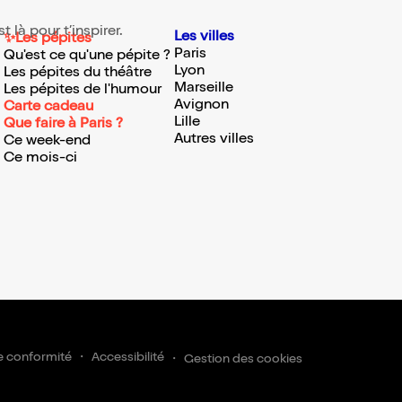
 là pour t’inspirer.
Les villes
✨Les pépites
Paris
Qu'est ce qu'une pépite ?
Lyon
Les pépites du théâtre
Marseille
Les pépites de l'humour
Avignon
Carte cadeau
Lille
Que faire à Paris ?
Autres villes
Ce week-end
Ce mois-ci
rire
e conformité
Accessibilité
Gestion des cookies