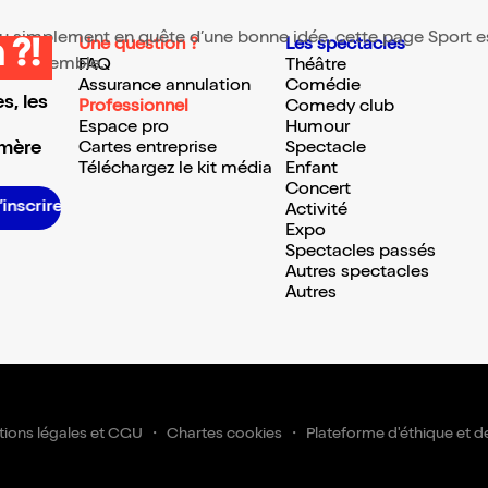
 ou simplement en quête d’une bonne idée, cette page Sport est
Une question ?
Les spectacles
 ?!
te ressemble.
FAQ
Théâtre
Assurance annulation
Comédie
s, les
Professionnel
Comedy club
Espace pro
Humour
 mère
Cartes entreprise
Spectacle
Téléchargez le kit média
Enfant
Concert
S’inscrire S’inscrire S’inscrire S’inscrire S’inscrire S’inscrire S’inscrire S’inscrire S’inscrire S’inscrire S’inscrire S’insc
Activité
Expo
Spectacles passés
Autres spectacles
Autres
ions légales et CGU
Chartes cookies
Plateforme d'éthique et d