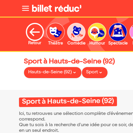
Retour
Théâtre
Comédie
Humour
Spectacle
Sport à Hauts-de-Seine (92)
Hauts-de-Seine (92)
Sport
Sport à Hauts-de-Seine (92)
Ici, tu retrouves une sélection complète d’événement
correspond.
Que tu sois à la recherche d’une idée pour ce soir, 
en un seul endroit.