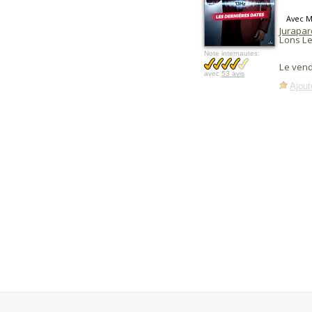
Avec 
Jurapar
Lons Le
Note internautes:
Le vend
avec
53 avis
Ajout