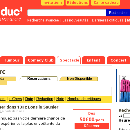
Invitations
Réductions
Carte cadeau
z Maintenant!
Recherche avancée
|
Les nouveautés
|
Dernières critiques
|
M
Humour
Comedy Club
Spectacle
Enfant
Concert
rc
Réservations
nda
Non Disponible
hers
|
+ Chers
|
Date
|
Réduction
|
Note
|
Nombre de critiques
r dans 13Hz Lons le Saunier
Rech
es
à partir de 6 ans
Dès
Le
nquez pas votre dernière chance de
50€00
/pers
Heure
l'expérience la plus envoûtante du
t !
Prix so