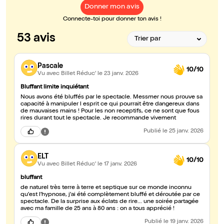
Donner mon avis
Connecte-toi pour donner ton avis !
53 avis
Pascale
10/10
Vu avec Billet Réduc'
le 23 janv. 2026
Bluffant limite inquiétant
Nous avons été bluffés par le spectacle. Messmer nous prouve sa
capacité à manipuler l esprit ce qui pourrait être dangereux dans
de mauvaises mains ! Pour les non receptifs, ce ne sont que fous
rires durant tout le spectacle. Je recommande vivement
Publié
le 25 janv. 2026
ELT
10/10
Vu avec Billet Réduc'
le 17 janv. 2026
bluffant
de naturel très terre à terre et septique sur ce monde inconnu
qu'est l'hypnose, j'ai été complètement bluffé et déroutée par ce
spectacle. De la surprise aux éclats de rire... une soirée partagée
avec ma famille de 25 ans à 80 ans : on a tous apprécié !
Publié
le 19 janv. 2026