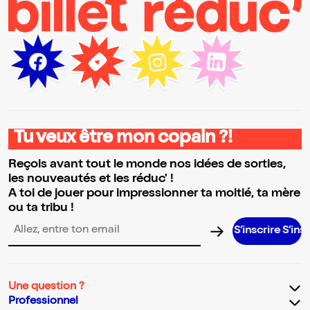
Tu veux être mon copain ?!
Reçois avant tout le monde nos idées de sorties,
les nouveautés et les réduc' !
A toi de jouer pour impressionner ta moitié, ta mère
ou ta tribu !
S’inscrire S’inscrire S’i
Adresse email pour la newsletter
Une question ?
Professionnel