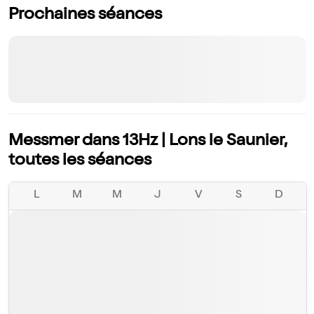
Prochaines séances
Messmer dans 13Hz | Lons le Saunier,
toutes les séances
L
M
M
J
V
S
D