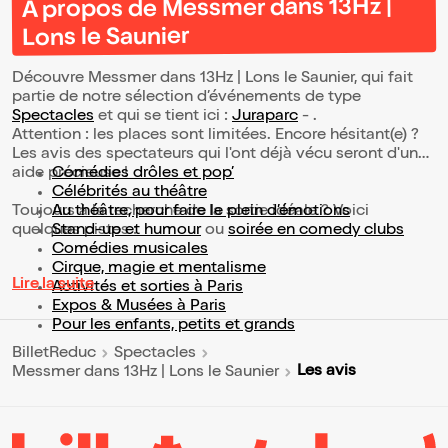
À propos de Messmer dans 13Hz |
Lons le Saunier
Découvre Messmer dans 13Hz | Lons le Saunier, qui fait
partie de notre sélection d’événements de type
Spectacles
et qui se tient ici :
Juraparc
- .
Attention : les places sont limitées. Encore hésitant(e) ?
Les avis des spectateurs qui l'ont déjà vécu seront d'une
aide précieuse !
Comédies drôles et pop’
Célébrités au théâtre
Toujours à la recherche de la sortie idéale ? Voici
Au théâtre, pour faire le plein d’émotions
quelques pistes :
Stand-up et humour
ou
soirée en comedy clubs
Comédies musicales
Cirque, magie et mentalisme
Lire la suite
Activités et sorties à Paris
Expos & Musées à Paris
Pour les enfants, petits et grands
BilletReduc
Spectacles
Les avis
Messmer dans 13Hz | Lons le Saunier