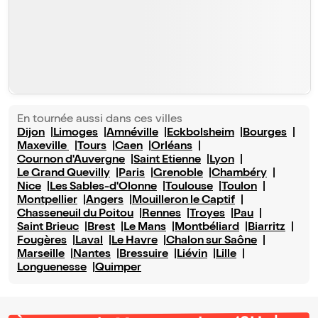
En tournée aussi dans ces villes
Dijon
Limoges
Amnéville
Eckbolsheim
Bourges
Maxeville
Tours
Caen
Orléans
Cournon d'Auvergne
Saint Etienne
Lyon
Le Grand Quevilly
Paris
Grenoble
Chambéry
Nice
Les Sables-d'Olonne
Toulouse
Toulon
Montpellier
Angers
Mouilleron le Captif
Chasseneuil du Poitou
Rennes
Troyes
Pau
Saint Brieuc
Brest
Le Mans
Montbéliard
Biarritz
Fougères
Laval
Le Havre
Chalon sur Saône
Marseille
Nantes
Bressuire
Liévin
Lille
Longuenesse
Quimper