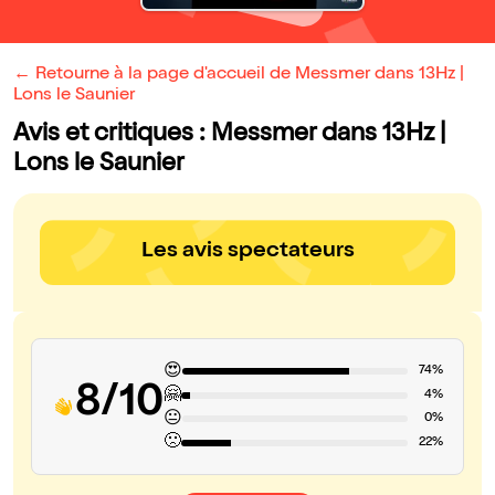
← Retourne à la page d'accueil de Messmer dans 13Hz |
Lons le Saunier
Avis et critiques : Messmer dans 13Hz |
Lons le Saunier
Les avis spectateurs
😍
74%
8/10
🤗
4%
😐
0%
🙁
22%