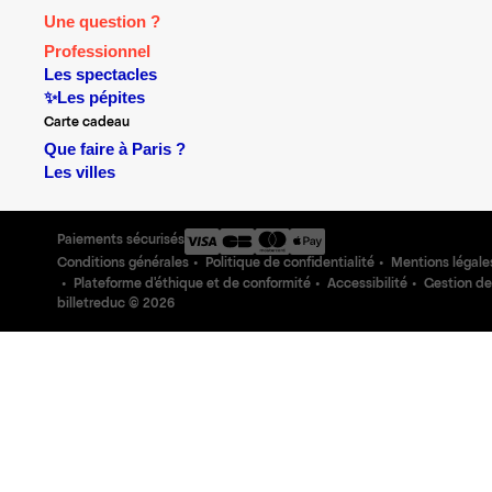
Une question ?
Professionnel
Les spectacles
✨Les pépites
Carte cadeau
Que faire à Paris ?
Les villes
Paiements sécurisés
Conditions générales
Politique de confidentialité
Mentions légale
Plateforme d'éthique et de conformité
Accessibilité
Gestion de
billetreduc ©
2026