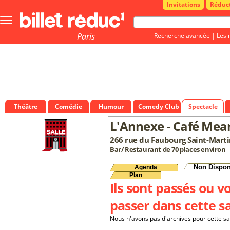
Invitations
Réduc
Bouton
menu
principale
Paris
Recherche avancée
|
Les 
Théâtre
Comédie
Humour
Comedy Club
Spectacle
L'Annexe - Café Mea
266 rue du Faubourg Saint-Marti
Bar/ Restaurant de 70 places environ
Non Dispon
Agenda
Plan
Ils sont passés ou v
passer dans cette sa
Nous n'avons pas d'archives pour cette sa