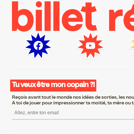
Tu veux être mon copain ?!
Reçois avant tout le monde nos idées de sorties, les nouv
A toi de jouer pour impressionner ta moitié, ta mère ou ta
S’inscrire S’inscrire S