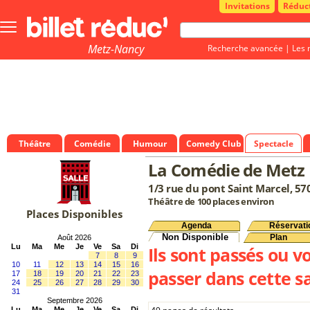
Invitations
Réduc
Bouton
menu
principale
Metz-Nancy
Recherche avancée
|
Les 
Théâtre
Comédie
Humour
Comedy Club
Spectacle
La Comédie de Metz
1/3 rue du pont Saint Marcel, 5
Théâtre de 100 places environ
Places Disponibles
Agenda
Réservati
Non Disponible
Plan
Août 2026
Lu
Ma
Me
Je
Ve
Sa
Di
Ils sont passés ou v
7
8
9
10
11
12
13
14
15
16
passer dans cette sa
17
18
19
20
21
22
23
24
25
26
27
28
29
30
31
Septembre 2026
Lu
Ma
Me
Je
Ve
Sa
Di