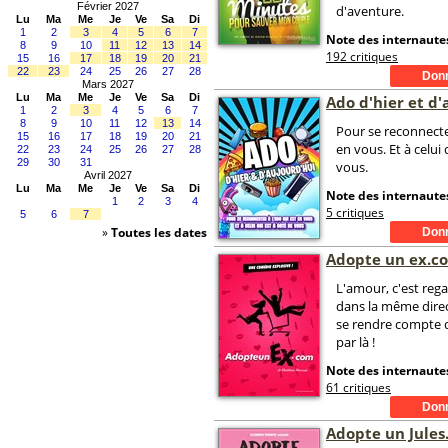
Février 2027
d'aventure.
Lu
Ma
Me
Je
Ve
Sa
Di
1
2
3
4
5
6
7
Note des internautes
8
9
10
11
12
13
14
192 critiques
15
16
17
18
19
20
21
22
23
24
25
26
27
28
Mars 2027
Lu
Ma
Me
Je
Ve
Sa
Di
Ado d'hier et d'
1
2
3
4
5
6
7
8
9
10
11
12
13
14
Pour se reconnecter
15
16
17
18
19
20
21
en vous. Et à celui 
22
23
24
25
26
27
28
29
30
31
vous.
Avril 2027
Lu
Ma
Me
Je
Ve
Sa
Di
Note des internautes
1
2
3
4
5 critiques
5
6
7
»
Toutes les dates
Adopte un ex.c
L'amour, c'est reg
dans la même direc
se rendre compte q
par là !
Note des internautes
61 critiques
Adopte un Jule