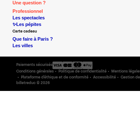
Une question ?
Professionnel
Les spectacles
✨Les pépites
Carte cadeau
Que faire à Paris ?
Les villes
Paiements sécurisés
Conditions générales
Politique de confidentialité
Mentions légale
Plateforme d'éthique et de conformité
Accessibilité
Gestion de
billetreduc ©
2026