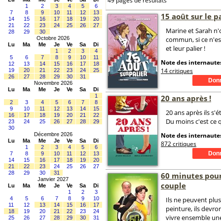
49 pages de résultats
1
2
3
4
5
6
7
8
9
10
11
12
13
15 août sur le p
14
15
16
17
18
19
20
21
22
23
24
25
26
27
Marine et Sarah n'
28
29
30
Octobre 2026
commun, si ce n'es
Lu
Ma
Me
Je
Ve
Sa
Di
et leur palier !
1
2
3
4
5
6
7
8
9
10
11
Note des internautes
12
13
14
15
16
17
18
14 critiques
19
20
21
22
23
24
25
26
27
28
29
30
31
Novembre 2026
Lu
Ma
Me
Je
Ve
Sa
Di
1
20 ans après !
2
3
4
5
6
7
8
9
10
11
12
13
14
15
20 ans après ils s'é
16
17
18
19
20
21
22
Du moins c'est ce qu
23
24
25
26
27
28
29
30
Décembre 2026
Note des internautes
Lu
Ma
Me
Je
Ve
Sa
Di
872 critiques
1
2
3
4
5
6
7
8
9
10
11
12
13
14
15
16
17
18
19
20
21
22
23
24
25
26
27
28
29
30
31
60 minutes pou
Janvier 2027
couple
Lu
Ma
Me
Je
Ve
Sa
Di
1
2
3
4
5
6
7
8
9
10
Ils ne peuvent plus
11
12
13
14
15
16
17
peinture, ils devr
18
19
20
21
22
23
24
vivre ensemble un
25
26
27
28
29
30
31