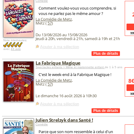
Comédie
Comment voulez-vous vous comprendre, si
vous ne parlez pas le même amour ?
La Comédie de Metz
,
Metz (
57
)
vo
Du 13/08/2026 au 15/08/2026
Jeudi à 20h, vendredi à 21h, samedi à 19h et 21h
Note internautes:
Ajouter à ma sélection
avec
43 avis
La Fabrique Magique
Spectacles enfants > Mime et marionnette enfant
de 1 à 5 ans
C'est le week-end à la Fabrique Magique !
8
La Comédie de Metz
,
Metz (
57
)
vo
Le dimanche 16 août 2026 à 10h30
Ajouter à ma sélection
Julien Strelzyk dans Santé !
Comédie
Parce que son nom ressemble à celui d'un