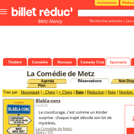
Invitations
Réduc
Bouton
menu
principale
Metz-Nancy
Recherche avancée
|
Les 
Théâtre
Comédie
Humour
Comedy Club
Spectacle
La Comédie de Metz
Réservations
Agenda
Non Disp
Plan
Trier par :
Nouveauté
|
- Chers
|
+ Chers
|
Date
|
Réduction
|
Note
|
Nombre d
Blabla-cons
Comédie
Le covoiturage, c'est comme un Kinder
surprise : chaque trajet dévoile son lot de
mystères.
La Comédie de Metz
,
Metz (
57
)