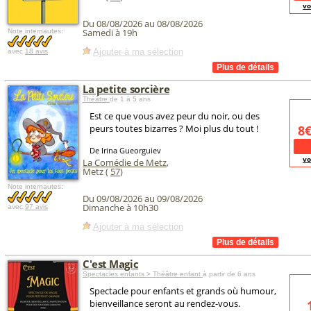
vo
Du 08/08/2026 au 08/08/2026
Samedi à 19h
Note internautes:
Ajouter à ma sélection
avec
18 avis
La petite sorcière
Théâtre
de 1 à 5 ans
Est ce que vous avez peur du noir, ou des
peurs toutes bizarres ? Moi plus du tout !
8
De Irina Gueorguiev
vo
La Comédie de Metz
,
Metz (
57
)
Note internautes:
Du 09/08/2026 au 09/08/2026
Dimanche à 10h30
avec
97 avis
Ajouter à ma sélection
C'est Magic
Spectacles enfants > Théâtre enfant
à partir de 6 ans
Spectacle pour enfants et grands où humour,
bienveillance seront au rendez-vous.