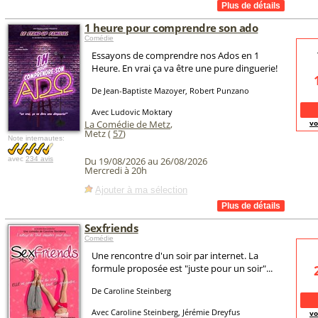
1 heure pour comprendre son ado
Comédie
Essayons de comprendre nos Ados en 1
Heure. En vrai ça va être une pure dinguerie!
De Jean-Baptiste Mazoyer, Robert Punzano
Avec Ludovic Moktary
La Comédie de Metz
,
vo
Metz (
57
)
Note internautes:
avec
234 avis
Du 19/08/2026 au 26/08/2026
Mercredi à 20h
Ajouter à ma sélection
Sexfriends
Comédie
Une rencontre d'un soir par internet. La
formule proposée est "juste pour un soir"...
De Caroline Steinberg
Avec Caroline Steinberg, Jérémie Dreyfus
vo