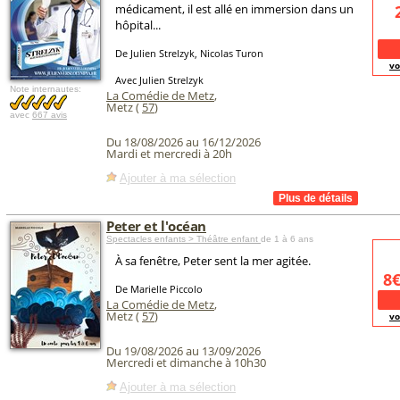
médicament, il est allé en immersion dans un
hôpital...
De Julien Strelzyk, Nicolas Turon
vo
Avec Julien Strelzyk
Note internautes:
La Comédie de Metz
,
Metz (
57
)
avec
667 avis
Du 18/08/2026 au 16/12/2026
Mardi et mercredi à 20h
Ajouter à ma sélection
Peter et l'océan
Spectacles enfants > Théâtre enfant
de 1 à 6 ans
À sa fenêtre, Peter sent la mer agitée.
8
De Marielle Piccolo
La Comédie de Metz
,
Metz (
57
)
vo
Du 19/08/2026 au 13/09/2026
Mercredi et dimanche à 10h30
Ajouter à ma sélection