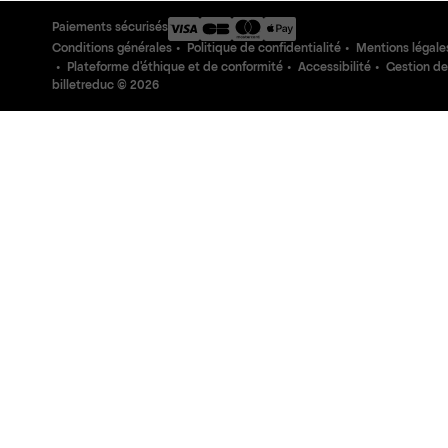
Paiements sécurisés
Conditions générales
Politique de confidentialité
Mentions légale
Plateforme d'éthique et de conformité
Accessibilité
Gestion de
billetreduc ©
2026