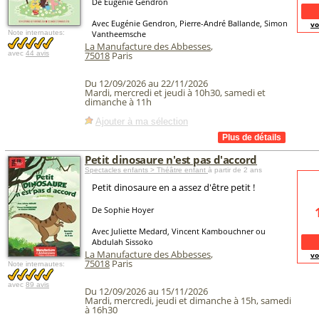
De Eugénie Gendron
Avec Eugénie Gendron, Pierre-André Ballande, Simon
vo
Note internautes:
Vantheemsche
La Manufacture des Abbesses
,
avec
44 avis
75018
Paris
Du 12/09/2026 au 22/11/2026
Mardi, mercredi et jeudi à 10h30, samedi et
dimanche à 11h
Ajouter à ma sélection
Petit dinosaure n'est pas d'accord
Spectacles enfants > Théâtre enfant
à partir de 2 ans
Petit dinosaure en a assez d'être petit !
De Sophie Hoyer
Avec Juliette Medard, Vincent Kambouchner ou
Abdulah Sissoko
La Manufacture des Abbesses
,
vo
75018
Paris
Note internautes:
avec
89 avis
Du 12/09/2026 au 15/11/2026
Mardi, mercredi, jeudi et dimanche à 15h, samedi
à 16h30