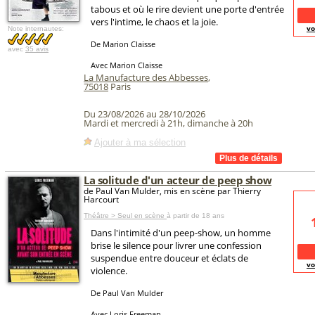
tabous et où le rire devient une porte d'entrée
vers l'intime, le chaos et la joie.
vo
Note internautes:
De Marion Claisse
avec
35 avis
Avec Marion Claisse
La Manufacture des Abbesses
,
75018
Paris
Du 23/08/2026 au 28/10/2026
Mardi et mercredi à 21h, dimanche à 20h
Ajouter à ma sélection
La solitude d'un acteur de peep show
de Paul Van Mulder, mis en scène par Thierry
Harcourt
Théâtre > Seul en scène
à partir de 18 ans
Dans l'intimité d'un peep-show, un homme
brise le silence pour livrer une confession
suspendue entre douceur et éclats de
vo
violence.
De Paul Van Mulder
Avec Loris Freeman