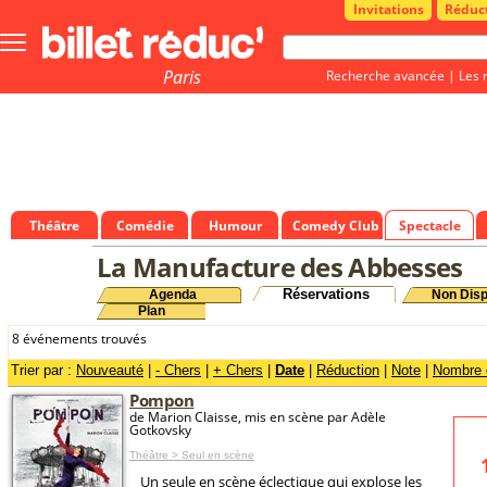
Invitations
Réduc
Bouton
menu
principale
Paris
Recherche avancée
|
Les 
Théâtre
Comédie
Humour
Comedy Club
Spectacle
La Manufacture des Abbesses
Réservations
Agenda
Non Disp
Plan
8 événements trouvés
Trier par :
Nouveauté
|
- Chers
|
+ Chers
|
Date
|
Réduction
|
Note
|
Nombre d
Pompon
de Marion Claisse, mis en scène par Adèle
Gotkovsky
Théâtre > Seul en scène
Un seule en scène éclectique qui explose les