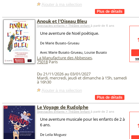
Ajouter à ma sélection
Anouk et l'Oiseau Bleu
Spectacles enfants > Théâtre enfant
à partir de 6 ans
Une aventure de Noël poétique.
De Marie Busato-Grueau
Avec Marie Busato-Grueau, Louise Busato
La Manufacture des Abbesses
,
vo
75018
Paris
Du 21/11/2026 au 03/01/2027
Mardi, mercredi, jeudi et dimanche à 15h, samedi
à 16h30
Ajouter à ma sélection
Le Voyage de Rudolphe
Spectacles enfants > Théâtre enfant
à partir de 2 ans
Une aventure musicale pour les enfants de 2 à
6 ans.
De Leïla Moguez