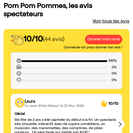
Pom Pom Pommes, les avis
spectateurs
Voir tous les avis
10/10
(44 avis)
Donner mon avis
Connecte-toi pour donner ton avis !
😍
100%
🤗
0%
😐
0%
🙁
0%
Laura
10/10
Vu avec Billet Réduc'
le 22 févr. 2026
Génial
P
Ma fille de 2 ans a été captivée du début à la fin. Un spectacle
Sp
très chouette, interactif, avec de supers comédiens, un
mo
musicien, des marionnettes, des comptines, de jolies
couleurs… Un sans faute qui mérite son 10/10 !