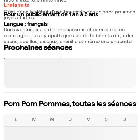
faudra attendre l'automne... "
Lire la suite
C'est donc le début d'une traversée des saisons pour nos
Pour un public enfant de 1 an à 5 ans
joyeux lurons.
Langue : français
Une aventure au jardin en chansons et comptines en
compagnie des sympathiques petits habitants du jardin :
souris, abeilles, oiseaux, chenille et même une chouette
Prochaines séances
savante et insomniaque...
Un voyage en musique où l'on apprend qu'il y a un temps
pour tout, et que chaque instant se savoure.
Pom Pom Pommes, toutes les séances
L
M
M
J
V
S
D