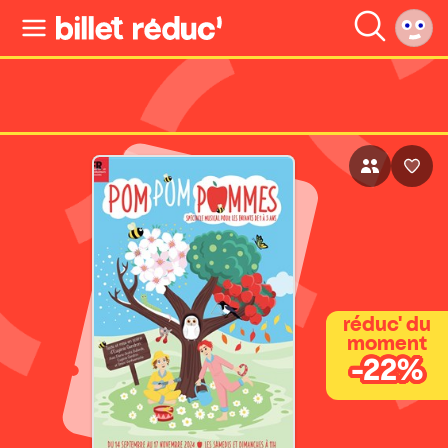
réduc' du
moment
-22%