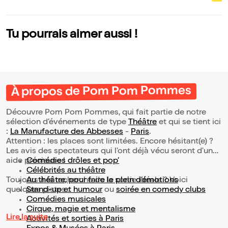
w
Tu pourrais aimer aussi !
À propos de Pom Pom Pommes
Découvre Pom Pom Pommes, qui fait partie de notre
sélection d’événements de type
Théâtre
et qui se tient ici
:
La Manufacture des Abbesses
-
Paris
.
Attention : les places sont limitées. Encore hésitant(e) ?
Les avis des spectateurs qui l'ont déjà vécu seront d'une
aide précieuse !
Comédies drôles et pop’
Célébrités au théâtre
Toujours à la recherche de la sortie idéale ? Voici
Au théâtre, pour faire le plein d’émotions
quelques pistes :
Stand-up et humour
ou
soirée en comedy clubs
Comédies musicales
Cirque, magie et mentalisme
Lire la suite
Activités et sorties à Paris