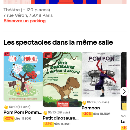
Théâtre (~ 120 places)
7 rue Véron, 75018 Paris
Réserver un parking
Les spectacles dans la même salle
10/10 (35 avis)
10/10 (44 avis)
Pompon
Pom Pom Pomme
10/10 (89 avis)
-30%
dès 19,50€
Nouve
s
Petit dinosaure
-22%
dès 11,95€
La s
n'est pas d'accord
-22%
dès 11,95€
cteu
-30