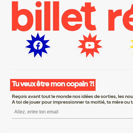
Tu veux être mon copain ?!
Reçois avant tout le monde nos idées de sorties, les nouv
A toi de jouer pour impressionner ta moitié, ta mère ou ta
S’inscrire S’inscrire S