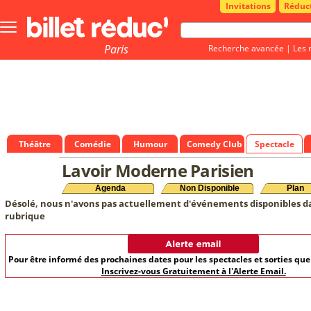
Invitations
Réduc
Bouton
menu
principale
Paris
Recherche avancée
|
Les 
Théâtre
Comédie
Humour
Comedy Club
Spectacle
Lavoir Moderne Parisien
Agenda
Non Disponible
Plan
Désolé, nous n'avons pas actuellement d'événements disponibles d
rubrique
Pour être informé des prochaines dates pour les spectacles et sorties qu
Inscrivez-vous Gratuitement à l'Alerte Email.