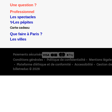
Une question ?
Professionnel
Les spectacles
✨Les pépites
Carte cadeau
Que faire à Paris ?
Les villes
Paiements sécurisés
Conditions générales
Politique de confidentialité
Mentions légale
Plateforme d'éthique et de conformité
Accessibilité
Gestion de
billetreduc ©
2026