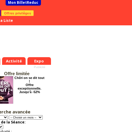
Mon BilletReduc
Offres privilèges
a Liste
Activité
Expo
Offre limitée
Chéri on se dit tout
!
Offre
exceptionnelle.
Jusqu'à -52%
erche avancée
Grosse ambiance
Offre
exceptionnelle.
 de la Séance:
Jusqu'à -54%
uhaité :