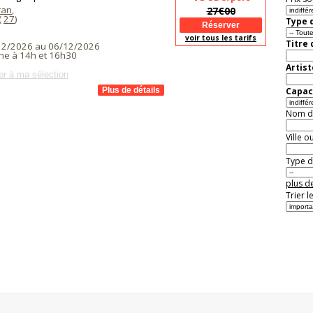
ran
,
27€00
(
27
)
Type d
voir tous les tarifs
Titre
12/2026 au 06/12/2026
he à 14h et 16h30
Artist
er à ma sélection
Capaci
Nom de 
Ville o
Type de
plus de
Trier l