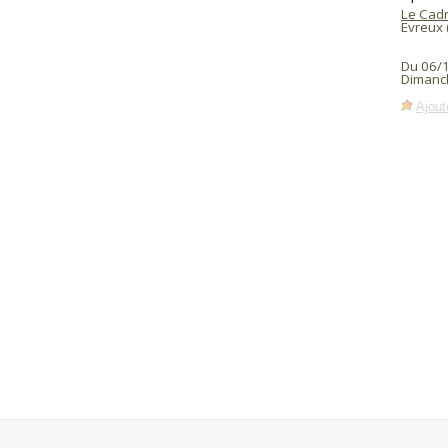
Le Cad
Evreux 
Du 06/
Dimanc
Ajout