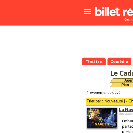
Bouton
menu
Sorte
principale
Théâtre
Comédie
Le Cad
Age
Plan
1 événement trouvé
Trier par :
Nouveauté
|
- C
La Na
Spectacl
Embar
partez
perso