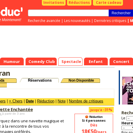
Invitations
Réductions
Carte cadeau
z Maintenant!
Recherche avancée
|
Les nouveautés
|
Dernières critiques
|
M
Humour
Comedy Club
Spectacle
Enfant
Concert
ran
Réservations
nda
Non Disponible
hers
|
+ Chers
|
Date
|
Réduction
|
Note
|
Nombre de critiques
vette Enchantée
-31%
jusqu'à
Rech
es
à partir de 3 ans
Le
quez dans une navette magique et
Si 4 personnes
Heure
Dès
 à la rencontre de tous vos
18€50
nnages préférés.
/pers
Prix so