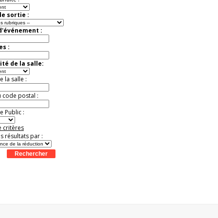
e sortie :
 d'événement :
es :
té de la salle:
la salle :
u code postal :
 Public :
 critères
es résultats par :