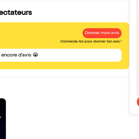
pectateurs
Donner mon avis
Connecte-toi pour donner ton avis !
s encore d'avis 😭