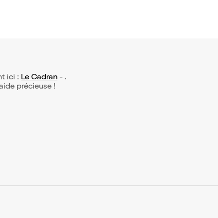
t ici :
Le Cadran
- .
 aide précieuse !