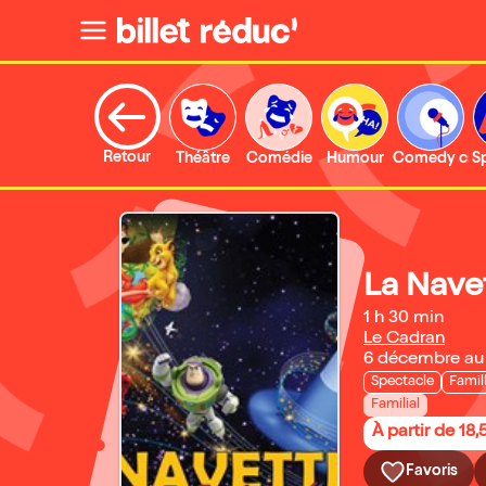
Retour
Théâtre
Comédie
Humour
Comedy clu
S
La Nave
1 h 30 min
Le Cadran
6 décembre au
Spectacle
Famil
Familial
À partir de 18,
Favoris