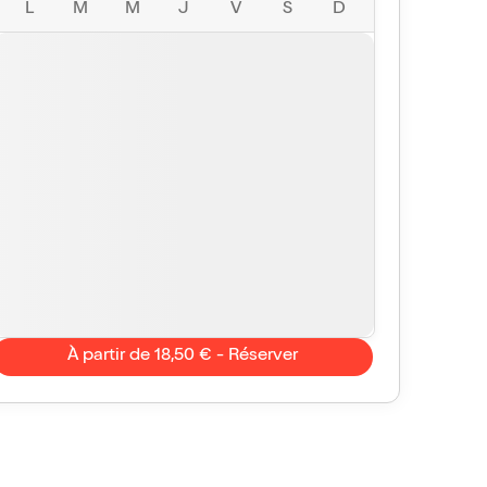
L
M
M
J
V
S
D
À partir de 18,50 € - Réserver