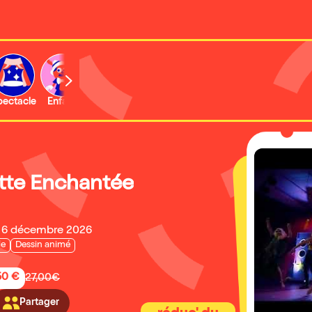
b
pectacle
Enfant
Concert
Activité
Expo et musée
tte Enchantée
 6 décembre 2026
le
Dessin animé
50 €
27,00€
Partager