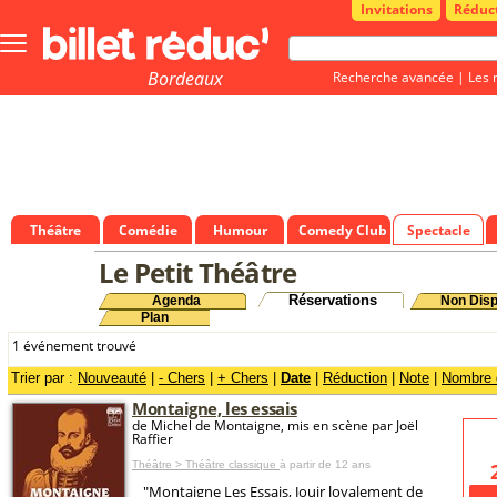
Invitations
Réduc
Bouton
menu
principale
Bordeaux
Recherche avancée
|
Les 
Théâtre
Comédie
Humour
Comedy Club
Spectacle
Le Petit Théâtre
Réservations
Agenda
Non Disp
Plan
1 événement trouvé
Trier par :
Nouveauté
|
- Chers
|
+ Chers
|
Date
|
Réduction
|
Note
|
Nombre d
Montaigne, les essais
de Michel de Montaigne, mis en scène par Joël
Raffier
Théâtre > Théâtre classique
à partir de 12 ans
"Montaigne Les Essais, Jouir loyalement de