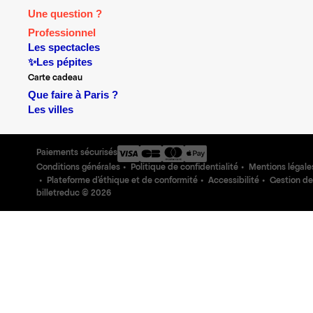
Une question ?
Professionnel
Les spectacles
✨Les pépites
Carte cadeau
Que faire à Paris ?
Les villes
Paiements sécurisés
Conditions générales
Politique de confidentialité
Mentions légale
Plateforme d'éthique et de conformité
Accessibilité
Gestion de
billetreduc ©
2026