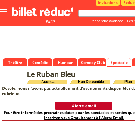
Invitations
Réduc
Bouton
menu
principale
Nice
Recherche avancée
|
Les 
Théâtre
Comédie
Humour
Comedy Club
Spectacle
Le Ruban Bleu
Agenda
Non Disponible
Plan
Désolé, nous n'avons pas actuellement d'événements disponibles d
rubrique
Pour être informé des prochaines dates pour les spectacles et sorties qu
Inscrivez-vous Gratuitement à l'Alerte Email.