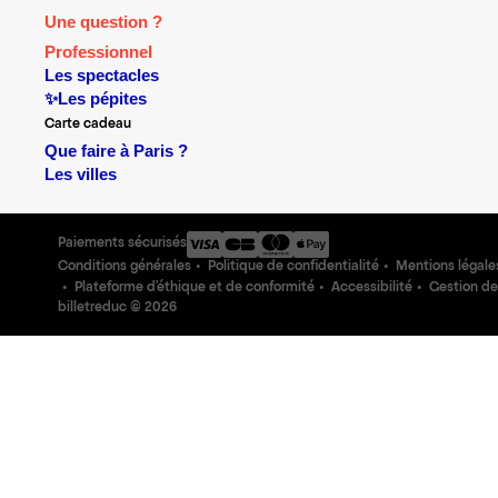
Une question ?
Professionnel
Les spectacles
✨Les pépites
Carte cadeau
Que faire à Paris ?
Les villes
Paiements sécurisés
Conditions générales
Politique de confidentialité
Mentions légale
Plateforme d'éthique et de conformité
Accessibilité
Gestion de
billetreduc ©
2026