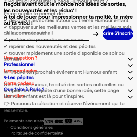
⭐ Pourquoi consulter la page Humour enfant ?
Reçois avant tout le monde nos idées de sorties,
les nouveautés et les réduc' !
Parce qu’elle te permet de :
A toi de jouer pour impressionner ta moitié, ta mère
✔ découvrir les sorties autour du thème Humour enfant
ou ta tribu !
✔ t’appuyer sur les meilleures ventes et les meilleurs avis
de la communauté
Adresse email pour la newsletter
✔ profiter des promotions en cours
✔ repérer des nouveautés et des pépites
✔ trouver rapidement une sortie disponible ce soir ou
Une question ?
demain
Professionnel
Les spectacles
🎟️ Trouve ton prochain événement Humour enfant
✨Les pépites
Carte cadeau
Que tu sois curieux, habitué des sorties culturelles ou
Que faire à Paris ?
simplement en quête d’une bonne idée, cette page
Les villes
Humour enfant est là pour t’inspirer.
👉 Parcours la sélection et réserve l’événement qui te
ressemble.
Paiements sécurisés
Conditions générales
Politique de confidentialité