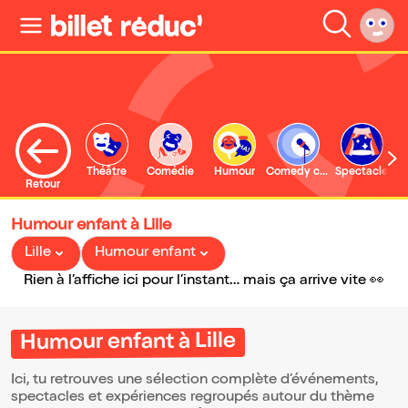
Théâtre
Comédie
Humour
Comedy club
Spectacle
Retour
Humour enfant à Lille
Lille
Humour enfant
Rien à l’affiche ici pour l’instant… mais ça arrive vite 👀
Humour enfant à Lille
Ici, tu retrouves une sélection complète d’événements,
spectacles et expériences regroupés autour du thème