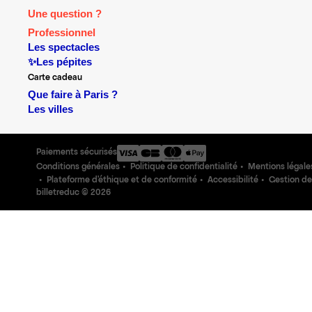
Une question ?
Professionnel
Les spectacles
✨Les pépites
Carte cadeau
Que faire à Paris ?
Les villes
Paiements sécurisés
Conditions générales
Politique de confidentialité
Mentions légale
Plateforme d'éthique et de conformité
Accessibilité
Gestion de
billetreduc ©
2026