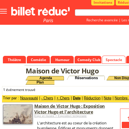
Invitations
Réduc
Bouton
menu
principale
Paris
Recherche avancée
|
Les 
Théâtre
Comédie
Humour
Comedy Club
Spectacle
Maison de Victor Hugo
Réservations
Agenda
Non Disp
Plan
1 événement trouvé
Trier par :
Nouveauté
|
- Chers
|
+ Chers
|
Date
|
Réduction
|
Note
|
Nombre d
Maison de Victor Hugo : Exposition
Victor Hugo et l'architecture
Expo et musée > Exposition temporaire
L'architecture est au coeur de la création
hugolienne. Édifices et monuments donnent