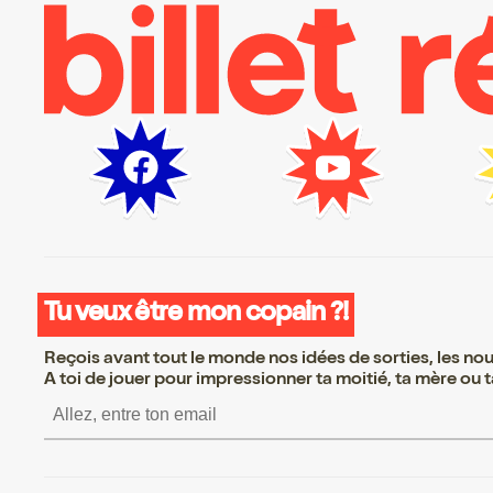
Tu veux être mon copain ?!
Reçois avant tout le monde nos idées de sorties, les nouv
A toi de jouer pour impressionner ta moitié, ta mère ou ta
S’inscrire S’inscrire S