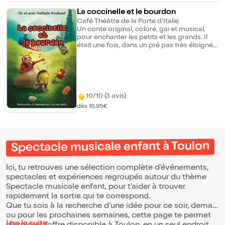
La coccinelle et le bourdon
Café Théâtre de la Porte d'Italie
Un conte original, coloré, gai et musical,
pour enchanter les petits et les grands. Il
était une fois, dans un pré pas très éloigné
d'une voie ferrée, une coccinelle et un
bourdon... Gaston le bourdon déprime à
cause du bruit des trains qui passent.
Pimprenelle la coccinelle, sa voisine, émue
de le voir si triste, décide de lui remonter le
moral ! Et avec elle, tous les autres insectes
10/10 (3 avis)
et habitants du pâturage vont faire de leur
dès 10,95€
mieux, pour rendre le bourdon heureux.
Marionnettes, chansons et interactions
pour s'émouvoir, rire et rêver.
Spectacle musicale enfant à Toulon
Ici, tu retrouves une sélection complète d’événements,
spectacles et expériences regroupés autour du thème
Spectacle musicale enfant, pour t’aider à trouver
rapidement la sortie qui te correspond.
Que tu sois à la recherche d’une idée pour ce soir, demain
ou pour les prochaines semaines, cette page te permet
Lire la suite