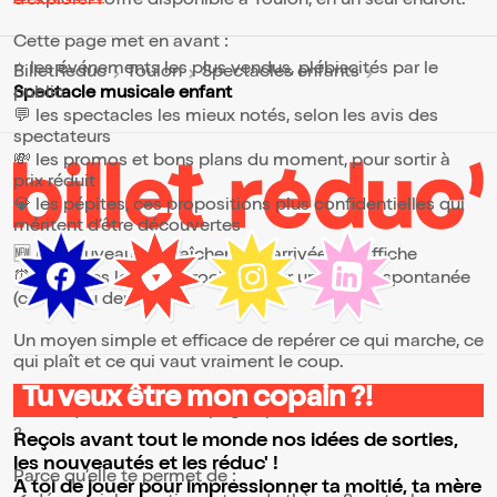
d’explorer l’offre disponible à Toulon, en un seul endroit.
Cette page met en avant :
⭐ les événements les plus vendus, plébiscités par le
BilletReduc
Toulon
Spectacles enfants
public
Spectacle musicale enfant
💬 les spectacles les mieux notés, selon les avis des
spectateurs
💸 les promos et bons plans du moment, pour sortir à
prix réduit
💎 les pépites, ces propositions plus confidentielles qui
méritent d’être découvertes
🆕 les nouveautés, fraîchement arrivées à l’affiche
⏰ les dates les plus proches, pour une sortie spontanée
(ce soir ou demain)
Un moyen simple et efficace de repérer ce qui marche, ce
qui plaît et ce qui vaut vraiment le coup.
Tu veux être mon copain ?!
⭐ Pourquoi consulter la page Spectacle musicale enfant
?
Reçois avant tout le monde nos idées de sorties,
les nouveautés et les réduc' !
Parce qu’elle te permet de :
A toi de jouer pour impressionner ta moitié, ta mère