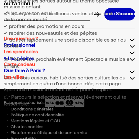
✔ découvrir les sorties autour du thème Spectacle
ou ta tribu !
musicale enfant
✔ t’appuyer sur les meilleures ventes et les meilleurs avis
S’inscrir
Adresse email pour la newsletter
de la communauté
✔ profiter des promotions en cours
✔ repérer des nouveautés et des pépites
Une question ?
✔ trouver rapidement une sortie disponible ce soir ou
Professionnel
demain
Les spectacles
✨Les pépites
🎟️ Trouve ton prochain événement Spectacle musicale
Carte cadeau
enfant
Que faire à Paris ?
Les villes
Que tu sois curieux, habitué des sorties culturelles ou
simplement en quête d’une bonne idée, cette page
Spectacle musicale enfant est là pour t’inspirer.
👉 Parcours la sélection et réserve l’événement qui te
Paiements sécurisés
ressemble.
Conditions générales
Politique de confidentialité
Mentions légales et CGU
Chartes cookies
Plateforme d'éthique et de conformité