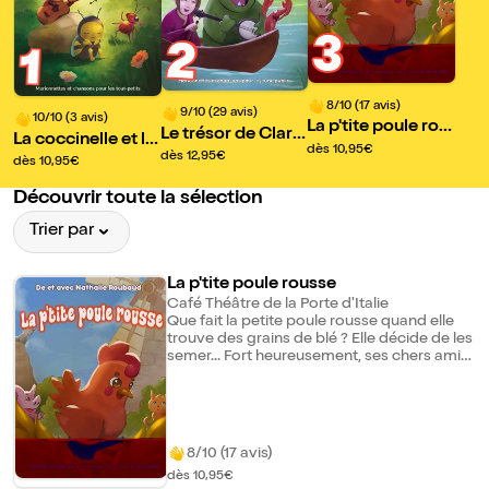
3
2
1
8/10 (17 avis)
9/10 (29 avis)
10/10 (3 avis)
La p'tite poule rou
Le trésor de Claris
La coccinelle et le
sse
dès 10,95€
sa
dès 12,95€
bourdon
dès 10,95€
Découvrir toute la sélection
Trier par
La p'tite poule rousse
Café Théâtre de la Porte d'Italie
Que fait la petite poule rousse quand elle
trouve des grains de blé ? Elle décide de les
semer... Fort heureusement, ses chers amis
sont là ! Edgard le chat élégant et
flemmard, Régis le cochon grognon et
Nelly la souris girly. Toujours prêts à faire la
fête, ils sont beaucoup moins motivés
quand il s'agit d'aider ! Marionnettes,
8/10 (17 avis)
chansons et interactions dans un spectacle
dès 10,95€
qui ravira petits et grands.