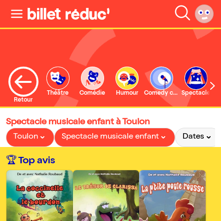
Théâtre
Comédie
Humour
Comedy club
Spectacle
Retour
Spectacle musicale enfant à Toulon
Toulon
Spectacle musicale enfant
Dates
🏆 Top avis