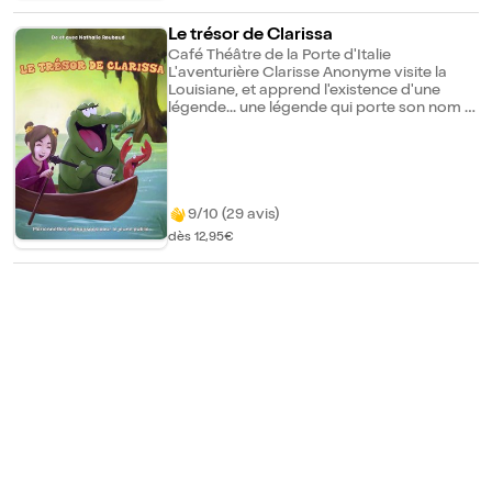
Le trésor de Clarissa
Café Théâtre de la Porte d'Italie
L'aventurière Clarisse Anonyme visite la
Louisiane, et apprend l'existence d'une
légende... une légende qui porte son nom !
Ni une, ni deux, munie d'une carte très
ancienne, elle part à la recherche du trésor
de Clarissa NoName. Dans le Bayou, elle
rencontre Peggy-Sue l'alligator, des
écrevisses râleuses et d'autres animaux.
Malgré leur aide, Clarisse parviendra-t-elle
9/10 (29 avis)
à trouver le trésor et rompre le maléfice ?
dès 12,95€
Un spectacle de marionnettes dans une
ambiance "concert live" qui plaît autant aux
enfants qu'aux parents !