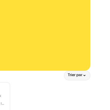
Trier par
s
!