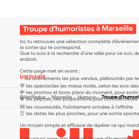
l'équi
coupe 
promes
excepti
d'autres vill
Troupe d'humoristes à Marseille
de l'h
partici
tout l
Ici, tu retrouves une sélection complète d’événemen
camp e
la sortie qui te correspond.
est le 
Que tu sois à la recherche d’une idée pour ce soir, 
endroit.
Cette page met en avant :
Lire la suite
⭐ les événements les plus vendus, plébiscités par l
💬 les spectacles les mieux notés, selon les avis de
💸 les promos et bons plans du moment, pour sortir 
Troupe d'humori
BilletReduc
Marseille
Humour
💎 les pépites, ces propositions plus confidentielle
🆕 les nouveautés, fraîchement arrivées à l’affiche
⏰ les dates les plus proches, pour une sortie spont
Un moyen simple et efficace de repérer ce qui marche