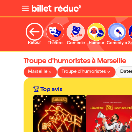
Retour
Théâtre
Comédie
Humour
Comedy clu
S
Troupe d'humoristes à Marseille
Marseille
Troupe d'humoristes
Date
🏆 Top avis