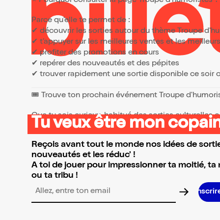
⭐ Pourquoi consulter la page Troupe d'humoristes 
Parce qu’elle te permet de :
✔ découvrir les sorties autour du thème Troupe d'h
✔ t’appuyer sur les meilleures ventes et les meille
✔ profiter des promotions en cours
✔ repérer des nouveautés et des pépites
✔ trouver rapidement une sortie disponible ce soir
🎟️ Trouve ton prochain événement Troupe d'humori
Que tu sois curieux, habitué des sorties culturelles
Tu veux être mon copain
👉 Parcours la sélection et réserve l’événement qui 
Reçois avant tout le monde nos idées de sortie
nouveautés et les réduc' !
A toi de jouer pour impressionner ta moitié, ta
ou ta tribu !
Adresse email pour la newsletter