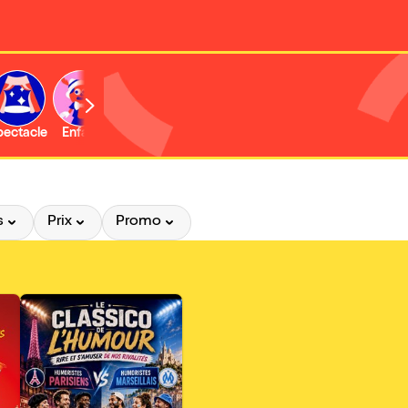
b
pectacle
Enfant
Concert
Activité
s
Prix
Promo