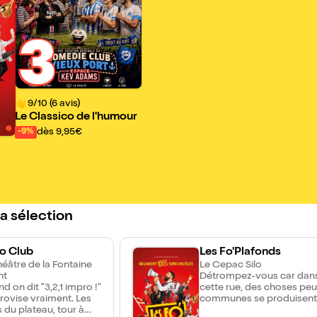
3
9/10 (6 avis)
Le Classico de l'humour
dès 9,95€
-9%
la sélection
ro Club
Les Fo'Plafonds
éâtre de la Fontaine
Le Cepac Silo
nt
Détrompez-vous car dan
nd on dit "3,2,1 impro !"
cette rue, des choses peu
rovise vraiment. Les
communes se produisent 
s du plateau, tour à
Tendez l'oreille... vous