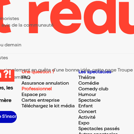
?
umoristes
urs avis de la communauté
 ou demain
stes
 ou simplement en quête d’une bonne idée, cette page Troupe d
Une question ?
Les spectacles
 ?!
te ressemble.
FAQ
Théâtre
Assurance annulation
Comédie
s, les
Professionnel
Comedy club
Espace pro
Humour
 mère
Cartes entreprise
Spectacle
Téléchargez le kit média
Enfant
Concert
S’inscrire S’inscrire S’inscrire S’inscrire S’inscrire S’inscrire S’inscrire S’inscrire S’inscrire S’inscrire S’inscrire S’inscrire
Activité
Expo
Spectacles passés