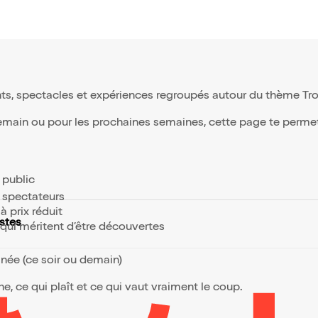
pe gagnante "ramène la
à la maison" avec la
se d'une tournée
onnelle a la rencontre
es... Le Classico
umour, un événement
patif et convivial où
e monde choisit son
ts, spectacles et expériences regroupés autour du thème Tro
t où la bonne humeur
seul enjeu.
demain ou pour les prochaines semaines, cette page te permet d
e public
s spectateurs
à prix réduit
stes
s qui méritent d’être découvertes
anée (ce soir ou demain)
, ce qui plaît et ce qui vaut vraiment le coup.