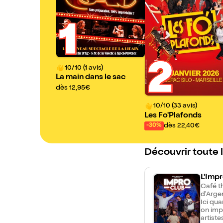
1
2
10/10 (1 avis)
La main dans le sac
dès 12,95€
10/10 (33 avis)
Les Fo'Plafonds
dès 22,40€
-30%
Découvrir toute 
L'Imp
Café th
d'Arge
Ici qua
on imp
artiste