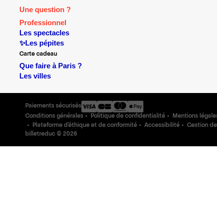
Une question ?
Professionnel
Les spectacles
✨Les pépites
Carte cadeau
Que faire à Paris ?
Les villes
Paiements sécurisés
Conditions générales
Politique de confidentialité
Mentions légale
Plateforme d'éthique et de conformité
Accessibilité
Gestion de
billetreduc ©
2026