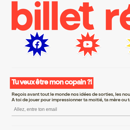
Tu veux être mon copain ?!
Reçois avant tout le monde nos idées de sorties, les nouv
A toi de jouer pour impressionner ta moitié, ta mère ou ta
S’inscrire S’inscrire S