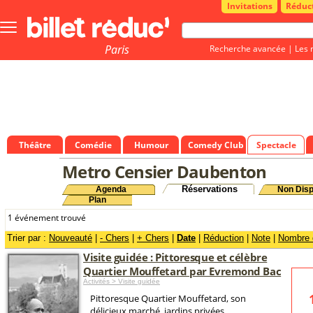
Invitations
Réduc
Bouton
menu
principale
Paris
Recherche avancée
|
Les 
Théâtre
Comédie
Humour
Comedy Club
Spectacle
Metro Censier Daubenton
Réservations
Agenda
Non Disp
Plan
1 événement trouvé
Trier par :
Nouveauté
|
- Chers
|
+ Chers
|
Date
|
Réduction
|
Note
|
Nombre d
Visite guidée : Pittoresque et célèbre
Quartier Mouffetard par Evremond Bac
Activités > Visite guidée
Pittoresque Quartier Mouffetard, son
délicieux marché, jardins privées