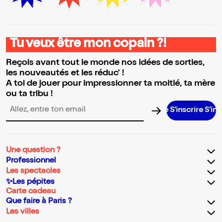
Tu veux être mon copain ?!
Reçois avant tout le monde nos idées de sorties,
les nouveautés et les réduc' !
A toi de jouer pour impressionner ta moitié, ta mère
ou ta tribu !
S’inscrire S’inscrire S’
Adresse email pour la newsletter
Une question ?
Professionnel
Les spectacles
✨Les pépites
Carte cadeau
Que faire à Paris ?
Les villes