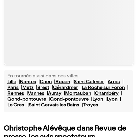
En tournée aussi dans ces villes
Lille
Nantes
Caen
Rouen
Saint Galmier
Arras
Paris
Metz
Brest
Gérardmer
La Roche sur Foron
Rennes
Vannes
Auray
Montauban
Chambéry
Gond-pontouvre
Gond-pontouvre
Lyon
Lyon
Le Cres
Saint Gervais les Bains
Troyes
Christophe Alévêque dans Revue de