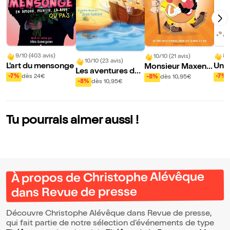
9/10 (403 avis)
8/
10/10 (21 avis)
10/10 (23 avis)
L'art du mensonge
Un c
Monsieur Maxenc
Les aventures du
e) p
e au pays des 5 se
-7%
dès 24€
-7%
-8%
dès 10,95€
capitaine Frimous
-8%
dès 10,95€
ns
se
Tu pourrais aimer aussi !
À propos de Christophe Alévêque
dans Revue de presse
Découvre Christophe Alévêque dans Revue de presse,
qui fait partie de notre sélection d’événements de type