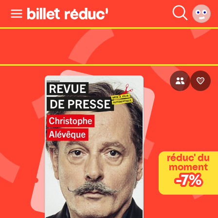
réduc' du
moment
-7%