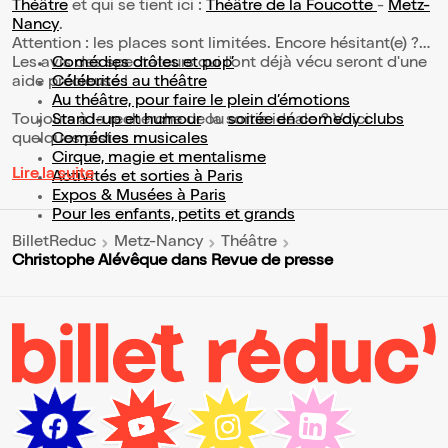
Théâtre
et qui se tient ici :
Théâtre de la Foucotte
-
Metz-
Nancy
.
Attention : les places sont limitées. Encore hésitant(e) ?
Les avis des spectateurs qui l'ont déjà vécu seront d'une
Comédies drôles et pop’
aide précieuse !
Célébrités au théâtre
Au théâtre, pour faire le plein d’émotions
Toujours à la recherche de la sortie idéale ? Voici
Stand-up et humour
ou
soirée en comedy clubs
quelques pistes :
Comédies musicales
Cirque, magie et mentalisme
Lire la suite
Activités et sorties à Paris
Expos & Musées à Paris
Pour les enfants, petits et grands
BilletReduc
Metz-Nancy
Théâtre
Christophe Alévêque dans Revue de presse