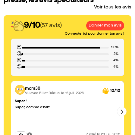
presse, les avis spectateurs
Voir tous les avis
9/10
(57 avis)
Donner mon avis
Connecte-toi pour donner ton avis !
😍
90%
🤗
2%
😐
4%
🙁
4%
mcm30
10/10
Vu avec Billet Réduc'
le 16 juil. 2025
Super !
Le
Super, comme d'hab'
Ch
ca
to
en
qu
qu
du
Publié
le 20 juil. 2025