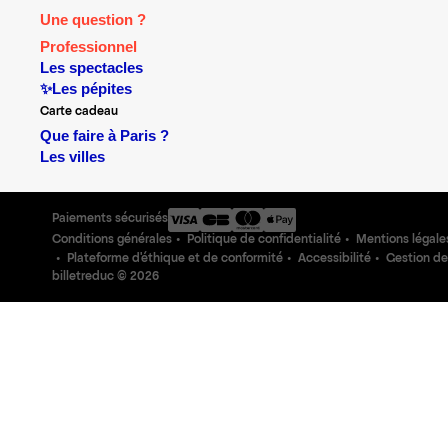
Une question ?
Professionnel
Les spectacles
✨Les pépites
Carte cadeau
Que faire à Paris ?
Les villes
Paiements sécurisés
Conditions générales
Politique de confidentialité
Mentions légale
Plateforme d'éthique et de conformité
Accessibilité
Gestion de
billetreduc ©
2026