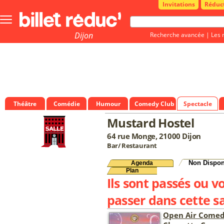
Invitations
Réduc
Bouton
menu
principale
Dijon
Recherche avancée
|
Les 
Théâtre
Comédie
Humour
Comedy Club
Spectacle
Mustard Hostel
64 rue Monge, 21000 Dijon
Bar/ Restaurant
Non Dispon
Agenda
Plan
Ils sont passés ou v
passer dans cette sa
Open Air Comed