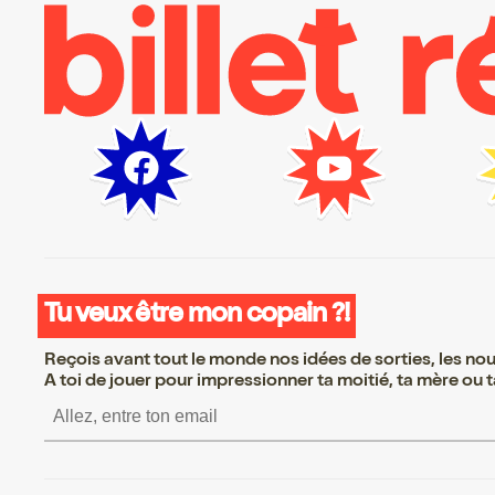
Tu veux être mon copain ?!
Reçois avant tout le monde nos idées de sorties, les nouv
A toi de jouer pour impressionner ta moitié, ta mère ou ta
S’inscrire S’inscrire S’