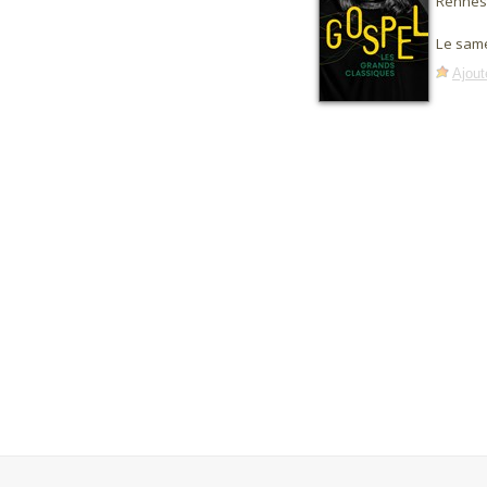
Rennes
Le same
Ajout