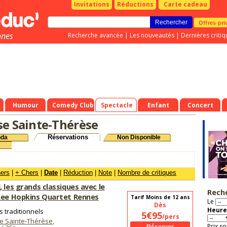
Invitations
Réductions
Carte cadeau
Offres pri
nnes
Recherche avancée
|
Les nouveautés
|
Dernières critiq
Humour
Comedy Club
Spectacle
Enfant
Concert
se Sainte-Thérèse
Réservations
nda
Non Disponible
hers
|
+ Chers
|
Date
|
Réduction
|
Note
|
Nombre de critiques
, les grands classiques avec le
Rech
Lee Hopkins Quartet Rennes
Tarif Moins de 12 ans
Le
Dès
Heure
 traditionnels
5€95
/pers
e Sainte-Thérèse
,
Prix so