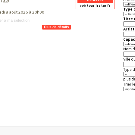
 (
35
)
voir tous les tarifs
Type d
di 8 août 2026 à 20h00
Titre
er à ma sélection
Artist
Capaci
Nom de 
Ville o
Type de
plus de
Trier l