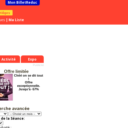
Mon BilletReduc
vilèges
ues
|
Ma Liste
Activité
Expo
Offre limitée
Chéri on se dit tout
!
Offre
exceptionnelle.
Jusqu'à -57%
erche avancée
Tout va bien se
passer !
Offre
 de la Séance:
exceptionnelle.
Jusqu'à -57%
uhaité :