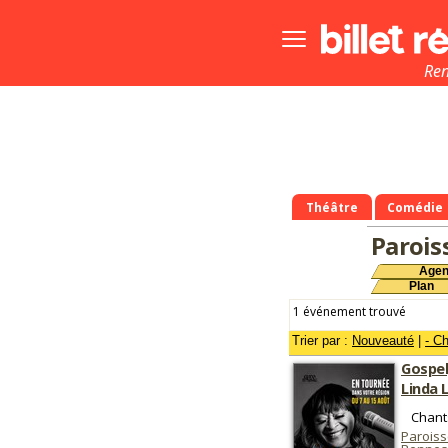
Bouton
menu
principale
Re
Théâtre
Comédie
Parois
Age
Plan
1 événement trouvé
Trier par :
Nouveauté
|
- C
Gospel
Linda 
Chants
Paroiss