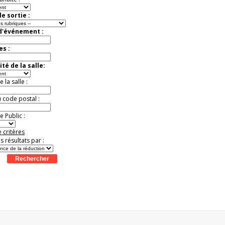
e sortie :
 d'événement :
es :
té de la salle:
la salle :
u code postal :
 Public :
 critères
es résultats par :