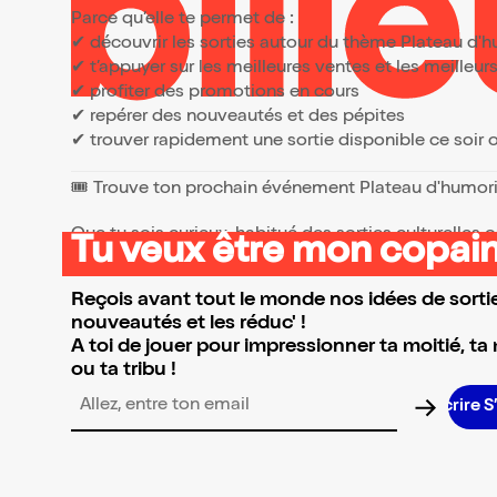
Parce qu’elle te permet de :
✔ découvrir les sorties autour du thème Plateau d'
✔ t’appuyer sur les meilleures ventes et les meille
✔ profiter des promotions en cours
✔ repérer des nouveautés et des pépites
✔ trouver rapidement une sortie disponible ce soir
🎟️ Trouve ton prochain événement Plateau d'humor
Que tu sois curieux, habitué des sorties culturelles
Tu veux être mon copain
👉 Parcours la sélection et réserve l’événement qui 
Reçois avant tout le monde nos idées de sortie
nouveautés et les réduc' !
A toi de jouer pour impressionner ta moitié, ta
ou ta tribu !
Adresse email pour la newsletter