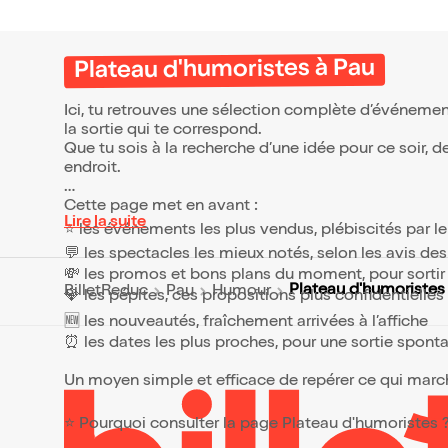
Plateau d'humoristes à Pau
Ici, tu retrouves une sélection complète d’événemen
la sortie qui te correspond.
Que tu sois à la recherche d’une idée pour ce soir, 
endroit.
Cette page met en avant :
Lire la suite
⭐ les événements les plus vendus, plébiscités par l
💬 les spectacles les mieux notés, selon les avis de
💸 les promos et bons plans du moment, pour sortir 
Plateau d'humoristes
BilletReduc
Pau
Humour
💎 les pépites, ces propositions plus confidentielle
🆕 les nouveautés, fraîchement arrivées à l’affiche
⏰ les dates les plus proches, pour une sortie spont
Un moyen simple et efficace de repérer ce qui marche
⭐ Pourquoi consulter la page Plateau d'humoristes 