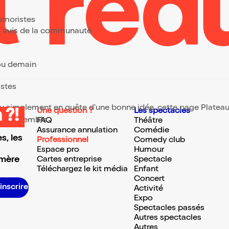
humoristes
urs avis de la communauté
 ou demain
istes
 ou simplement en quête d’une bonne idée, cette page Plateau 
Une question ?
Les spectacles
 ?!
te ressemble.
FAQ
Théâtre
Assurance annulation
Comédie
s, les
Professionnel
Comedy club
Espace pro
Humour
 mère
Cartes entreprise
Spectacle
Téléchargez le kit média
Enfant
Concert
S’inscrire S’inscrire S’inscrire S’inscrire S’inscrire S’inscrire S’inscrire S’inscrire S’inscrire S’inscrire S’inscrire S’inscrire
Activité
Expo
Spectacles passés
Autres spectacles
Autres