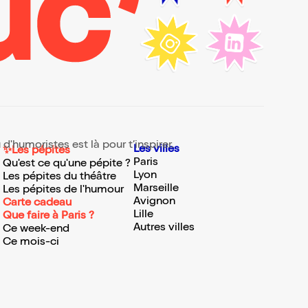
d'humoristes est là pour t’inspirer.
Les villes
✨Les pépites
Paris
Qu'est ce qu'une pépite ?
Lyon
Les pépites du théâtre
Marseille
Les pépites de l'humour
Avignon
Carte cadeau
Lille
Que faire à Paris ?
Autres villes
Ce week-end
Ce mois-ci