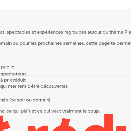
ts, spectacles et expériences regroupés autour du thème Pla
demain ou pour les prochaines semaines, cette page te permet d
e public
s spectateurs
à prix réduit
s qui méritent d’être découvertes
anée (ce soir ou demain)
, ce qui plaît et ce qui vaut vraiment le coup.
?