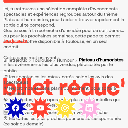
soirée, il ne vous reste plus qu'à réserver
votre place !
Ici, tu retrouves une sélection complète d’événements,
spectacles et expériences regroupés autour du thème
Plateau d'humoristes, pour t’aider à trouver rapidement la
sortie qui te correspond.
Que tu sois à la recherche d’une idée pour ce soir, demain
ou pour les prochaines semaines, cette page te permet
Lire la suite
d’explorer l’offre disponible à Toulouse, en un seul
endroit.
Cette page met en avant :
Plateau d'humoristes
BilletReduc
Toulouse
Humour
⭐ les événements les plus vendus, plébiscités par le
public
💬 les spectacles les mieux notés, selon les avis des
spectateurs
💸 les promos et bons plans du moment, pour sortir à
prix réduit
💎 les pépites, ces propositions plus confidentielles qui
méritent d’être découvertes
🆕 les nouveautés, fraîchement arrivées à l’affiche
⏰ les dates les plus proches, pour une sortie spontanée
(ce soir ou demain)