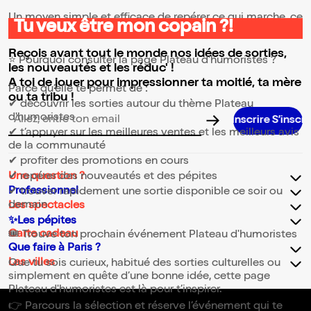
Un moyen simple et efficace de repérer ce qui marche, ce
Tu veux être mon copain ?!
qui plaît et ce qui vaut vraiment le coup.
Reçois avant tout le monde nos idées de sorties,
⭐ Pourquoi consulter la page Plateau d'humoristes ?
les nouveautés et les réduc' !
A toi de jouer pour impressionner ta moitié, ta mère
Parce qu’elle te permet de :
ou ta tribu !
✔ découvrir les sorties autour du thème Plateau
d'humoristes
Adresse email pour la newsletter
✔ t’appuyer sur les meilleures ventes et les meilleurs avis
de la communauté
✔ profiter des promotions en cours
Une question ?
✔ repérer des nouveautés et des pépites
Professionnel
✔ trouver rapidement une sortie disponible ce soir ou
demain
Les spectacles
✨Les pépites
Carte cadeau
🎟️ Trouve ton prochain événement Plateau d'humoristes
Que faire à Paris ?
Les villes
Que tu sois curieux, habitué des sorties culturelles ou
simplement en quête d’une bonne idée, cette page
Plateau d'humoristes est là pour t’inspirer.
👉 Parcours la sélection et réserve l’événement qui te