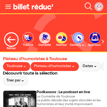
Théâtre
Comédie
Humour
Comedy club
Spectacle
Retour
Plateau d'humoristes à Toulouse
Toulouse
Plateau d'humoristes
Dates
P
Découvrir toute la sélection
Trier par
Podkassos : Le podcast en live
La Comédie de Toulouse
Le public décide des sujets abordés et les
humoristes et leur invité improvisent