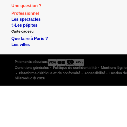
Une question ?
Professionnel
Les spectacles
✨Les pépites
Carte cadeau
Que faire à Paris ?
Les villes
Paiements sécurisés
Conditions générales
Politique de confidentialité
Mentions légale
Plateforme d'éthique et de conformité
Accessibilité
Gestion de
billetreduc ©
2026