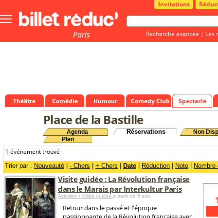
Invitations
Réduc
Bouton
menu
principale
Paris
Recherche avancée
|
Les 
Théâtre
Comédie
Humour
Comedy Club
Spectacle
Place de la Bastille
Réservations
Agenda
Non Disp
Plan
1 événement trouvé
Trier par :
Nouveauté
|
- Chers
|
+ Chers
|
Date
|
Réduction
|
Note
|
Nombre d
Visite guidée : La Révolution française
dans le Marais par Interkultur Paris
Activités > Visite guidée
à partir de 5 ans
Retour dans le passé et l'époque
passionnante de la Révolution française avec