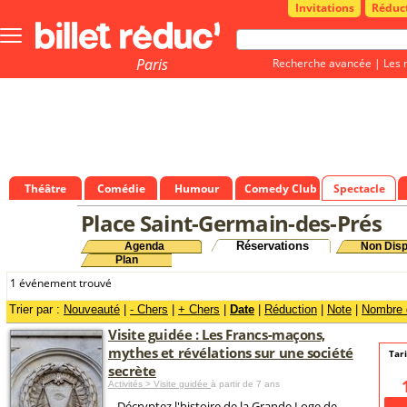
Invitations
Réduc
Bouton
menu
principale
Paris
Recherche avancée
|
Les 
Théâtre
Comédie
Humour
Comedy Club
Spectacle
Place Saint-Germain-des-Prés
Réservations
Agenda
Non Disp
Plan
1 événement trouvé
Trier par :
Nouveauté
|
- Chers
|
+ Chers
|
Date
|
Réduction
|
Note
|
Nombre d
Visite guidée : Les Francs-maçons,
mythes et révélations sur une société
Tar
secrète
Activités > Visite guidée
à partir de 7 ans
Décryptez l'histoire de la Grande Loge de