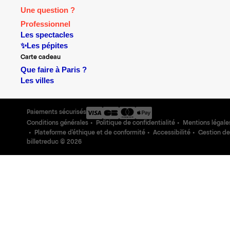
Une question ?
Professionnel
Les spectacles
✨Les pépites
Carte cadeau
Que faire à Paris ?
Les villes
Paiements sécurisés
Conditions générales
Politique de confidentialité
Mentions légale
Plateforme d'éthique et de conformité
Accessibilité
Gestion de
billetreduc ©
2026