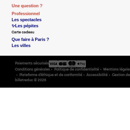
Une question ?
Professionnel
Les spectacles
✨Les pépites
Carte cadeau
Que faire à Paris ?
Les villes
Paiements sécurisés
Conditions générales
Politique de confidentialité
Mentions légale
Plateforme d'éthique et de conformité
Accessibilité
Gestion de
billetreduc ©
2026