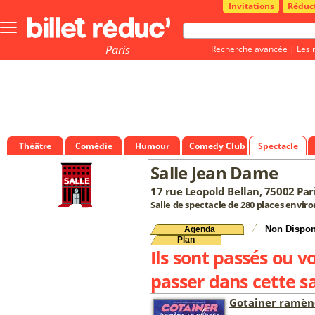
Invitations
Réduc
Bouton
menu
principale
Paris
Recherche avancée
|
Les 
Théâtre
Comédie
Humour
Comedy Club
Spectacle
Salle Jean Dame
17 rue Leopold Bellan, 75002 Par
Salle de spectacle de 280 places enviro
Non Dispon
Agenda
Plan
Ils sont passés ou v
passer dans cette sa
Gotainer ramèn