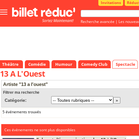
Invitations
Réduc
Bouton
menu
Sortez Maintenant!
principale
Recherche avancée
|
Les nouvea
Théâtre
Comédie
Humour
Comedy Club
Spectacle
13 A L'Ouest
Artiste "13 a l'ouest"
Filtrer ma recherche
Catégorie:
5 événements trouvés
Ces évènements ne sont plus disponibles