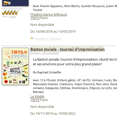
Avec Flavien Appavou, Alice Bechu, Guillain Bouyoux, Julien 
Note internautes:
Toulier
Théâtre Darius Milhaud
,
avec
4 avis
75019
Paris
Non disponible
Du 14/04/2018 au 13/05/2019
Ajouter à ma liste
Baston Joviale - tournoi d'improvisation
Humour > Improvisation
La Baston Joviale, tournoi d'improvisation, réunit les 
et ses environs pour votre plus grand plaisir!
De Raphaël Schaeffer
Avec 13 à l'Ouest, Enfants gâtés, LIP, Act'Or, Grimass, Ludo, Bra
Mauvaises Graines, Clacksons, Impro Essonne, Non sens, Dictat
romains, Katapulte, Edithea, Kremlimpro, Z'épices, la Litchi, le
Mentals
Le Kibélé
,
75010
Paris
Non disponible
Du 10/11/2019 au 19/06/2022