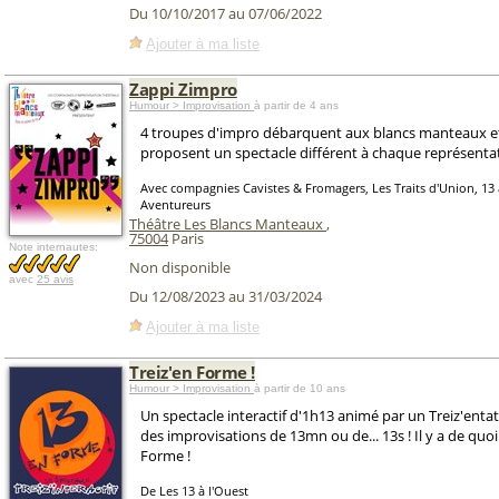
Du 10/10/2017 au 07/06/2022
Ajouter à ma liste
Zappi Zimpro
Humour > Improvisation
à partir de 4 ans
4 troupes d'impro débarquent aux blancs manteaux e
proposent un spectacle différent à chaque représenta
Avec compagnies Cavistes & Fromagers, Les Traits d'Union, 13 à
Aventureurs
Théâtre Les Blancs Manteaux
,
75004
Paris
Note internautes:
Non disponible
avec
25 avis
Du 12/08/2023 au 31/03/2024
Ajouter à ma liste
Treiz'en Forme !
Humour > Improvisation
à partir de 10 ans
Un spectacle interactif d'1h13 animé par un Treiz'entat
des improvisations de 13mn ou de... 13s ! Il y a de quoi
Forme !
De Les 13 à l'Ouest