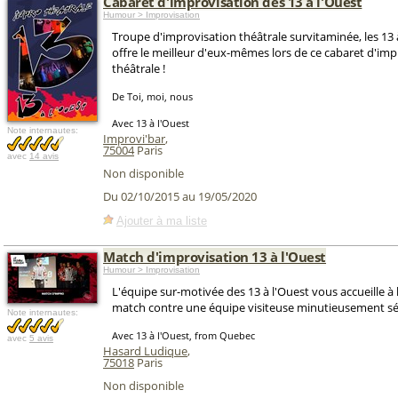
Cabaret d'improvisation des 13 à l'Ouest
Humour > Improvisation
Troupe d'improvisation théâtrale survitaminée, les 13
offre le meilleur d'eux-mêmes lors de ce cabaret d'imp
théâtrale !
De Toi, moi, nous
Avec 13 à l'Ouest
Note internautes:
Improvi'bar
,
75004
Paris
avec
14 avis
Non disponible
Du 02/10/2015 au 19/05/2020
Ajouter à ma liste
Match d'improvisation 13 à l'Ouest
Humour > Improvisation
L'équipe sur-motivée des 13 à l'Ouest vous accueille à 
match contre une équipe visiteuse minutieusement sé
Note internautes:
Avec 13 à l'Ouest, from Quebec
avec
5 avis
Hasard Ludique
,
75018
Paris
Non disponible