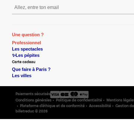
S’inscrire S’inscrire S’inscr
Une question ?
Professionnel
Les spectacles
✨Les pépites
Carte cadeau
Que faire à Paris ?
Les villes
Paiements sécurisés
Conditions générales
Politique de confidentialité
Mentions légale
Plateforme d'éthique et de conformité
Accessibilité
Gestion de
billetreduc ©
2026