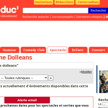
Invitations
Réductions
Carte cadeau
z Maintenant!
Recherche avancée
|
Les nouveautés
|
Dernières critiques
|
M
Humour
Comedy Club
Spectacle
Enfant
Concert
ne Dolleans
e dolleans"
»
Modifier
as actuellement d'événements disponibles dans cette
Rech
Le
 prochaines dates pour les spectacles et sorties que vous