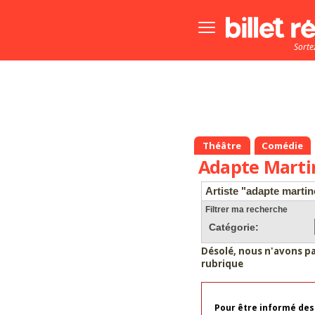
Bouton
menu
Sorte
principale
Théâtre
Comédie
Adapte Marti
Artiste "adapte martin
Filtrer ma recherche
Catégorie:
Désolé, nous n'avons p
rubrique
Pour être informé des