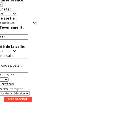
de la Séance:
Jusqu'à -33%
uhaité :
e sortie :
d'événement :
es :
té de la salle:
la salle :
u code postal :
 Public :
 critères
es résultats par :