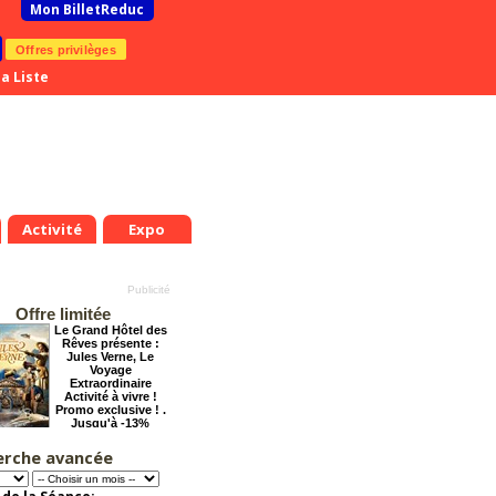
Mon BilletReduc
Offres privilèges
a Liste
Activité
Expo
Offre limitée
Le Grand Hôtel des
Rêves présente :
Jules Verne, Le
Voyage
Extraordinaire
Activité à vivre !
Promo exclusive ! .
Jusqu'à -13%
erche avancée
Cendrillon, la
véritable histoire
Offre
exceptionnelle.