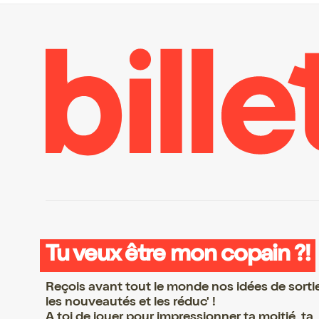
Tu veux être mon copain ?!
Reçois avant tout le monde nos idées de sorti
les nouveautés et les réduc' !
A toi de jouer pour impressionner ta moitié, ta