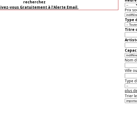
Heure 
recherchez
rivez-vous Gratuitement à l'Alerte Email.
Prix so
Type d
Titre 
Artist
Capaci
Nom de 
Ville o
Type de
plus de
Trier l