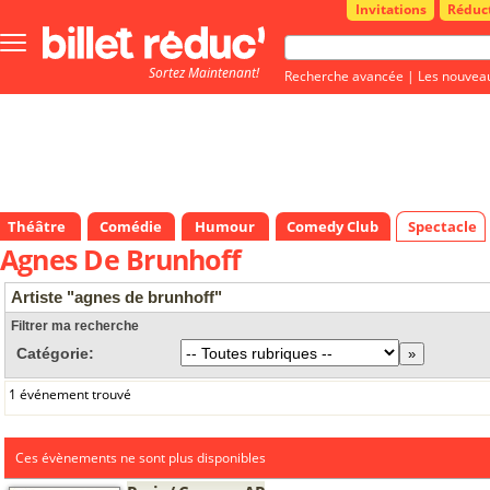
Invitations
Réduc
Bouton
menu
Sortez Maintenant!
principale
Recherche avancée
|
Les nouvea
Théâtre
Comédie
Humour
Comedy Club
Spectacle
Agnes De Brunhoff
Artiste "agnes de brunhoff"
Filtrer ma recherche
Catégorie:
1 événement trouvé
Ces évènements ne sont plus disponibles