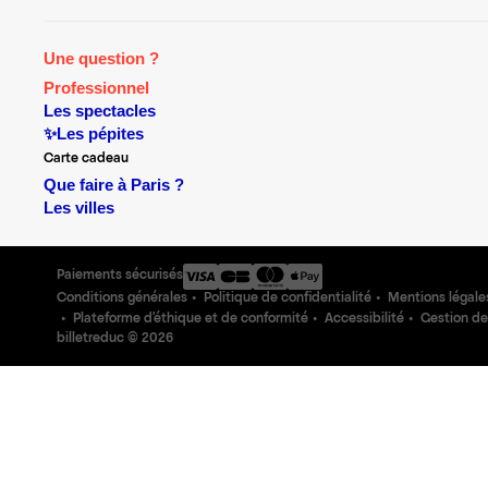
Une question ?
Professionnel
Les spectacles
✨Les pépites
Carte cadeau
Que faire à Paris ?
Les villes
Paiements sécurisés
Conditions générales
Politique de confidentialité
Mentions légale
Plateforme d'éthique et de conformité
Accessibilité
Gestion de
billetreduc ©
2026