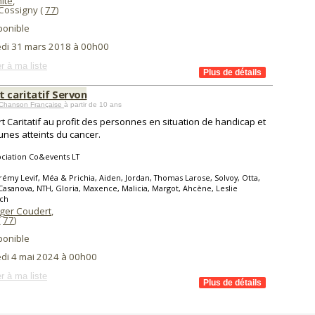
ite
,
Cossigny (
77
)
ponible
di 31 mars 2018 à 00h00
r à ma liste
t caritatif Servon
 Chanson Française
à partir de 10 ans
t Caritatif au profit des personnes en situation de handicap et
unes atteints du cancer.
ciation Co&events LT
rémy Levif, Méa & Prichia, Aiden, Jordan, Thomas Larose, Solvoy, Otta,
asanova, NTH, Gloria, Maxence, Malicia, Margot, Ahcène, Leslie
ch
oger Coudert
,
(
77
)
ponible
di 4 mai 2024 à 00h00
r à ma liste