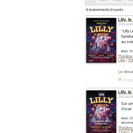
Août
Août
Ao
6 événements trouvés
Lilly, l
Spectacle
"Lilly
famili
au coe
Avec Os
Théâtre 
Lille
(
59
Le dima
Ajoute
Lilly, l
Spectacles
Sur un
Oscar 
Avec Os
Ahcène
Théâtre 
75007
P