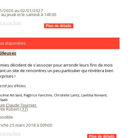
1/2026 au 02/01/2027
 au jeudi et le samedi à 14h30
r à ma liste
us disponibles
Killeuses
amies décident de s'associer pour arrondir leurs fins de mois
ant un site de rencontres un peu particulier qui révèlera bien
rprises !
ectif Jeu d'Rôles
cène Ait-Said, Pagtrice Fanchini, Christelle Lantz, Laetitia Noviant,
 Saab
ium Claude Tournier
,
mte Robert (
77
)
ponible
nche 25 mars 2018 à 00h00
r à ma liste