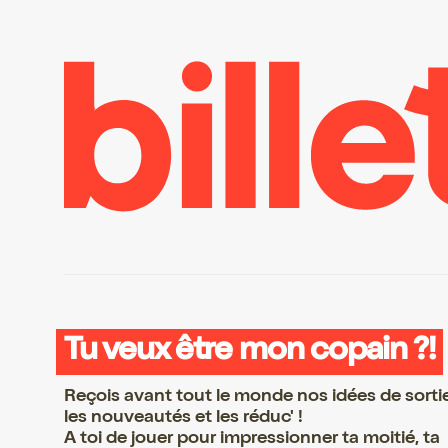
Tu veux être mon copain ?!
Reçois avant tout le monde nos idées de sorti
les nouveautés et les réduc' !
A toi de jouer pour impressionner ta moitié, ta