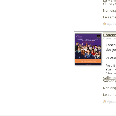
La Marm
Chevry 
Non dis
Le same
Ajoute
Concer
Concert >
Concer
des je
De Asso
Avec Jé
Yoann C
Bénaro
Salle R
Servon 
Non dis
Le same
Ajoute