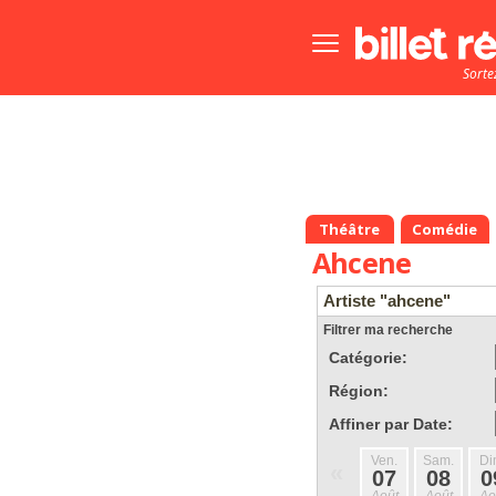
Bouton
menu
Sorte
principale
Théâtre
Comédie
Ahcene
Artiste "ahcene"
Filtrer ma recherche
Catégorie:
Région:
Affiner par Date:
Ven.
Sam.
Di
«
07
08
0