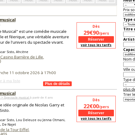
Heure
ût
Août
Août
Août
Août
Août
Août
Août
Août
Aoû
Prix so
e musical
Type d
s
Dès
Titre
 Le Musical" est une comédie musicale
29€90
/pers
ale et féerique, une véritable aventure
Artist
ur de l'univers du spectacle vivant.
voir tous les tarifs
Capaci
car Sisto, Ahcène
Casino Barrière de Lille
,
Nom de 
)
Ville o
nche 11 octobre 2026 à 17h00
Type de
r à ma liste
plus de
e musical
Trier l
 > Spectacle musical
à partir de 4 ans
Dès
e idée originale de Nicolas Garry et
22€00
/pers
Sisto.
voir tous les tarifs
car Sisto, Lou Deleuze ou Jenna Otmani,
, De Najet
de la Tour Eiffel
,
aris