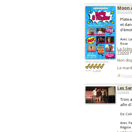
Moon a
Spectacle
Platea
et dan
d'émot
Avec La
Rose
La Scène
75009
P
Non dis
Note internautes:
Le mard
avec
2 avis
Ajoute
Les Ser
Comédie
Trois 
afin d
De Coll
Avec Pa
Régine 