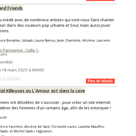
nd Friends
s
u inédit avec de nombreux artistes qui vont vous faire chanter
ser dans des couleurs pop urbaine et Soul, mais aussi jouer
ions.
ura Benattar, Jobsab, Laura Nanou, Jade Chantelle, Ahcène, Laureen
 Parisienne - Salle 1
,
aris
ponible
i 18 mars 2025 à 00h00
r à ma liste
ial Killeuses ou L'Amour est dans la cave
amies ont décidées de s'associer , pour créer un site internet
'attirer des hommes d'un certains âge, afin de les extorquer !
ectif
trice Fanchini, Ahcène Ait Said, Christelle Lantz, Laetitia Mauffre,
Saab, et Michel Saab ( régisseur)