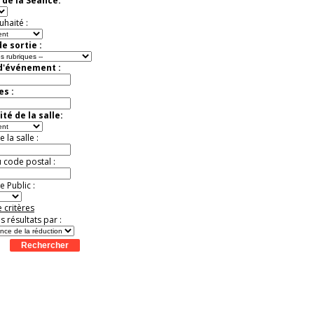
 de la Séance:
t
Août
Août
Août
Août
Août
Août
Août
Août
Août
Jusqu'à -37%
uhaité :
e sortie :
 d'événement :
es :
té de la salle:
la salle :
u code postal :
 Public :
 critères
es résultats par :