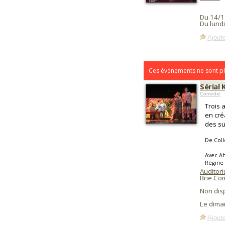
Du 14/1
Du lundi
Ajoute
Ces évènements ne sont pl
Sérial 
Comédie
Trois 
en cré
des su
De Coll
Avec Ah
Régine
Auditor
Brie Co
Non dis
Le dima
Ajoute