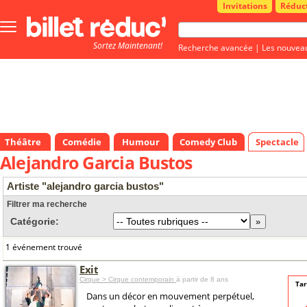
Invitations
Réduc
Bouton
menu
Sortez Maintenant!
principale
Recherche avancée
|
Les nouvea
Théâtre
Comédie
Humour
Comedy Club
Spectacle
Alejandro Garcia Bustos
Artiste "alejandro garcia bustos"
Filtrer ma recherche
Catégorie:
1 événement trouvé
Exit
Cirque > Cirque contemporain
à partir de 8 ans
Tar
Dans un décor en mouvement perpétuel,