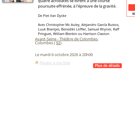
quatre acrobates se livrent à une course
poursuite effrénée, à l'épreuve de la gravité.
v
De Piet Van Dycke
Avec Christopher Mc Auley, Alejandro García Bustos,
Luuk Brantjes, Benedikt Löffler, Samuel Rhyner, Raff
Pringuet, William Blenkin ou Harrison Claxton
Avant-Seine - Théâtre de Colombes
,
Colombes (
92
)
Le mardi 6 octobre 2026 à 20h00
Ajouter à ma liste