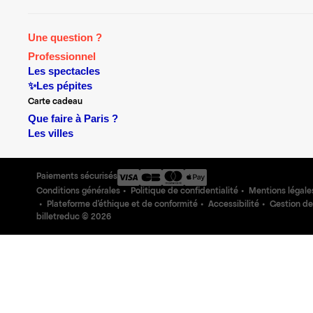
Une question ?
Professionnel
Les spectacles
✨Les pépites
Carte cadeau
Que faire à Paris ?
Les villes
Paiements sécurisés
Conditions générales
Politique de confidentialité
Mentions légale
Plateforme d'éthique et de conformité
Accessibilité
Gestion de
billetreduc ©
2026