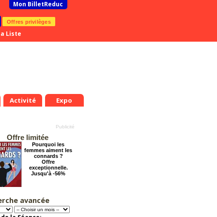
Mon BilletReduc
Offres privilèges
a Liste
Activité
Expo
Offre limitée
Pourquoi les
femmes aiment les
connards ?
Offre
exceptionnelle.
Jusqu'à -56%
erche avancée
Chéri on se dit tout
!
Offre
exceptionnelle.