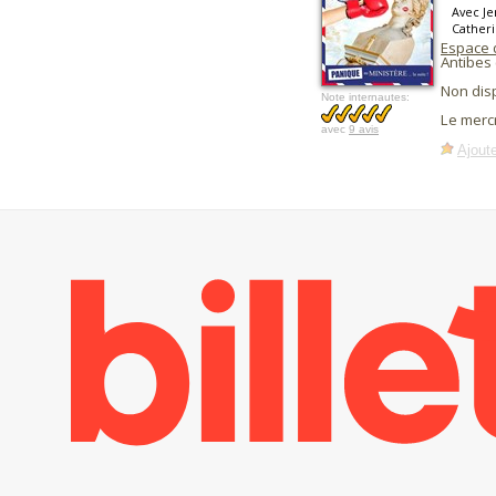
Avec Je
Catheri
Espace 
Antibes 
Non dis
Note internautes:
Le mercr
avec
9 avis
Ajoute