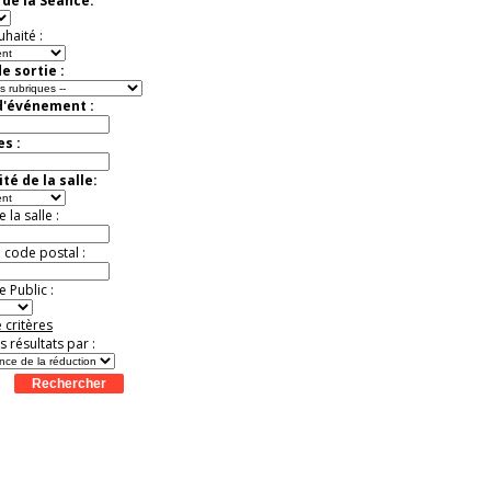
de la Séance:
Jusqu'à -57%
uhaité :
e sortie :
d'événement :
es :
té de la salle:
la salle :
u code postal :
 Public :
 critères
es résultats par :