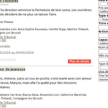
es coutures
Heure 
 Engagé
Prix so
la direction annonce la fermeture de leur usine, ces ouvrières
tile décident de ne plus se laisser faire.
Type d
le Thibaut
Titre 
exandra Lion, Anne-Sophie Rousseau, Camille Rupp, Martine Thibault,
Artist
nie Les Sbroufs
le Tribunal
,
Capaci
(
06
)
ponible
Nom de 
5/2026 au 09/05/2026
Ville o
r à ma liste
Type de
ur de jeunesse
plus de
Trier l
ns, Antoine, sans un sou en poche, s'est marié avec son amour
nesse, Maryse, mais elle l'a quitté pour des missions
taires.
éphane Carréras, Bianca Dana, Alexandra Lion, Catherine Maréchal,
 Thibault, Compagnie les Sbroufs
le Tribunal
,
(
06
)