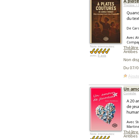
À plat
Théâtre >
Quand 
du tex
De Caro
Avec Al
Compag
Note internautes:
Théâtre 
Antibes 
avec
8 avis
Non dis
Du 07/0
Ajoute
Un amo
Comédie
A 20 a
de jeu
humani
Avec St
Martine
Théâtre 
Note internautes:
Antibes 