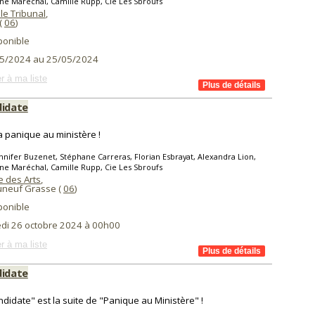
ne Maréchal, Camille Rupp, Cie Les Sbroufs
le Tribunal
,
(
06
)
ponible
5/2024 au 25/05/2024
r à ma liste
didate
la panique au ministère !
nnifer Buzenet, Stéphane Carreras, Florian Esbrayat, Alexandra Lion,
ne Maréchal, Camille Rupp, Cie Les Sbroufs
e des Arts
,
neuf Grasse (
06
)
ponible
di 26 octobre 2024 à 00h00
r à ma liste
didate
ndidate" est la suite de "Panique au Ministère" !