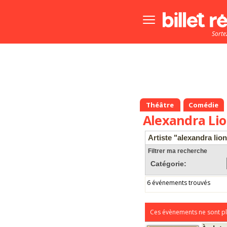
Bouton
menu
Sorte
principale
Théâtre
Comédie
Alexandra Li
Artiste "alexandra lio
Filtrer ma recherche
Catégorie:
6 événements trouvés
Ces évènements ne sont pl