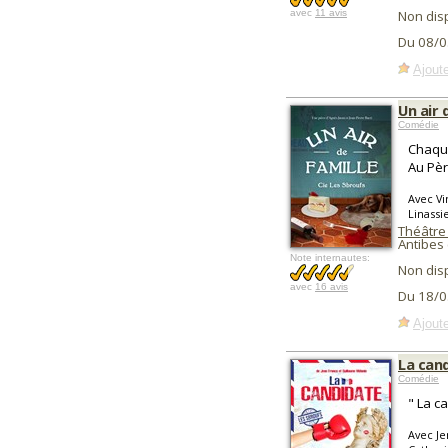
avec
11 avis
Non dis
Du 08/0
Ajoute
Un air 
Comédie
Chaque
Au Pèr
Avec Vi
Linassi
Théâtre 
Antibes 
Note internautes:
Non dis
avec
16 avis
Du 18/0
Ajoute
La can
Comédie
" La c
Avec Je