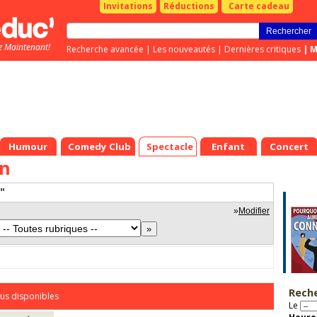
Invitations
Réductions
Carte cadeau
z Maintenant!
Recherche avancée
|
Les nouveautés
|
Dernières critiques
|
M
Humour
Comedy Club
Spectacle
Enfant
Concert
on
n"
»
Modifier
Rech
us disponibles
Le