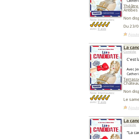
Catheri
Théâtre 
Antibes 
Non dis
Note internautes:
Du 23/0
avec
9 avis
Ajoute
La can
Comédie
C'est 
Avec Je
Catheri
Terrass
Château
Non dis
Note internautes:
Le same
avec
9 avis
Ajoute
La can
Comédie
"La ca