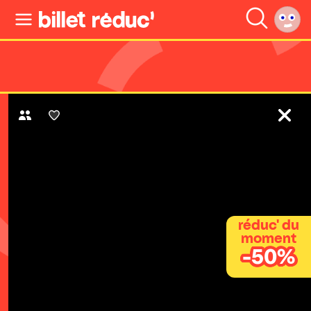
réduc' du
moment
-50%