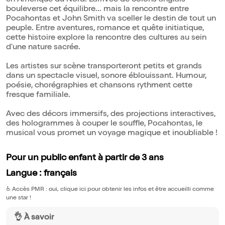
en Amérique du Nord. L'arrivée de colons anglais
bouleverse cet équilibre... mais la rencontre entre
Pocahontas et John Smith va sceller le destin de tout un
peuple. Entre aventures, romance et quête initiatique,
cette histoire explore la rencontre des cultures au sein
d'une nature sacrée.
Les artistes sur scène transporteront petits et grands
dans un spectacle visuel, sonore éblouissant. Humour,
poésie, chorégraphies et chansons rythment cette
fresque familiale.
Avec des décors immersifs, des projections interactives,
des hologrammes à couper le souffle, Pocahontas, le
musical vous promet un voyage magique et inoubliable !
Pour un public enfant à partir de 3 ans
Langue : français
♿️
Accès PMR : oui, clique ici pour obtenir les infos et être accueilli comme
une star !
👌 À savoir