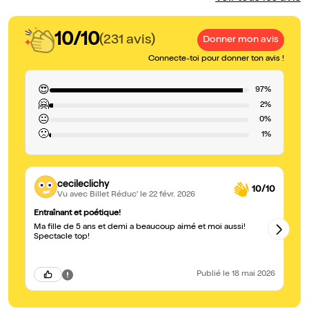
10/10
(231 avis)
Donner mon avis
Connecte-toi pour donner ton avis !
😍
97%
🤗
2%
😐
0%
🙁
1%
cecileclichy
10/10
Vu avec Billet Réduc'
le 22 févr. 2026
Entraînant et poétique!
Un
Ma fille de 5 ans et demi a beaucoup aimé et moi aussi!
Su
Spectacle top!
co
fo
Publié
le 18 mai 2026