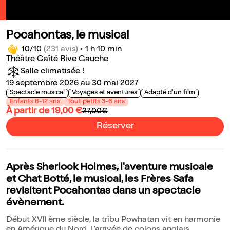
Pocahontas, le musical
10/10
(231 avis)
•
1 h 10 min
Théâtre Gaîté Rive Gauche
Salle climatisée !
19 septembre 2026 au 30 mai 2027
Spectacle musical
Voyages et aventures
Adapté d'un film
Enfants 6-12 ans
Tout petits 3-6 ans
À partir de 19,00 €
27,00€
Réserver
Après Sherlock Holmes, l'aventure musicale
et Chat Botté, le musical, les Frères Safa
revisitent Pocahontas dans un spectacle
évènement.
Début XVII ème siècle, la tribu Powhatan vit en harmonie