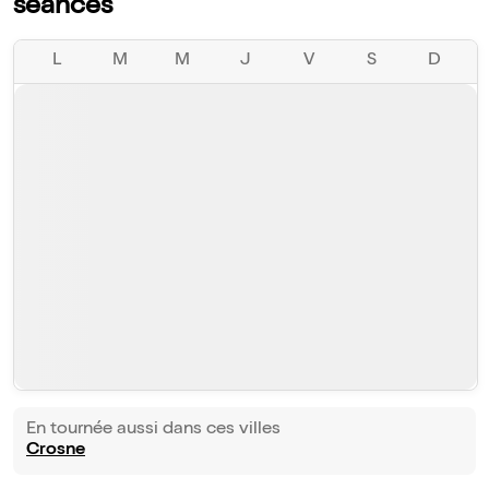
séances
L
M
M
J
V
S
D
En tournée aussi dans ces villes
Crosne