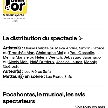
Meilleur spectacle dont on parle à la récré
Pocahontas, le musical
2025
La distribution du spectacle ✨
Artiste(s) :
Cerise Calixte
ou
Meva Andria
,
Simon Catrice
ou
Timothée Man
,
Christophe Mai
ou
Paul Gosselin
,
Melina Mariale
ou
Helena Wentch
,
Sebastiao Saramago
ou
Alexis Mahi
,
Naïé Dutrieux
,
Jessica Laurès
,
Maholy
Guéroult
Auteur(s) :
Les Frères Safa
Metteur(s) en scène :
Les Frères Safa
Pocahontas, le musical, les avis
spectateurs
Voir tous les avis