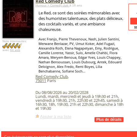
Red Comedy Club
Humour > Comedy club
à 16 ans
Le Red, ce sont des soirées mémorables avec
des humoristes talentueux, des plats délicieux,
des cocktails variés, et une ambiance
v
chaleureuse.
Avec Franjo, Pierre Thevenoux, Nash, Julien Santini,
Note internautes:
Merwane Benlazar, PV, Umut Koker, Adel Fugazi,
Alexandra Roth, Elena Nagapetyan, Emy, Rodrigue,
avec
64 avis
Camille Lorente, Yassir, Sulo, Amelle Chahbi, Flora
Amara, Meryem Benoua, Edgar Yves, Louis Chappey,
Nathan Bensoussan, Louis Dubourg, Antek, Edouard
Deloignon, Alex Fredo, Remi Boyes, Lilia
Benchabanne, Sofiane Soch...
Red Comedy Club
,
75011
Paris
Du 08/08/2026 au 20/02/2028
Lundi, mardi, mercredi et jeudi à 19h30 et 21h,
vendredi à 19h30, 21h, 22h30 et 22h45, samedi à
16h30, 18h, 19h30, 21h et 22h30, dimanche à 18h
et 19h30
Ajouter à ma liste
Ces évènements ne sont plus disponibles