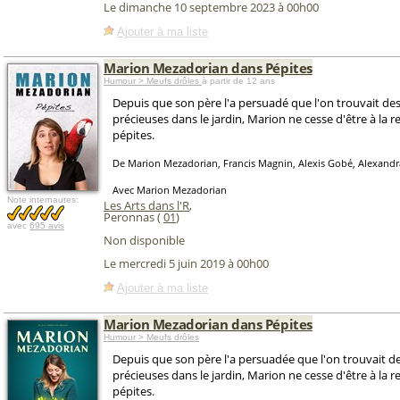
Le dimanche 10 septembre 2023 à 00h00
Ajouter à ma liste
Marion Mezadorian dans Pépites
Humour > Meufs drôles
à partir de 12 ans
Depuis que son père l'a persuadé que l'on trouvait des
précieuses dans le jardin, Marion ne cesse d'être à la 
pépites.
De Marion Mezadorian, Francis Magnin, Alexis Gobé, Alexand
Avec Marion Mezadorian
Note internautes:
Les Arts dans l'R
,
Peronnas (
01
)
avec
695 avis
Non disponible
Le mercredi 5 juin 2019 à 00h00
Ajouter à ma liste
Marion Mezadorian dans Pépites
Humour > Meufs drôles
Depuis que son père l'a persuadée que l'on trouvait de
précieuses dans le jardin, Marion ne cesse d'être à la 
pépites.