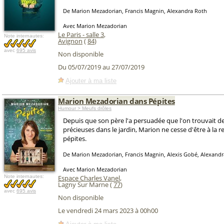
De Marion Mezadorian, Francis Magnin, Alexandra Roth
Avec Marion Mezadorian
Le Paris - salle 3
,
Note internautes:
Avignon
(
84
)
avec
695 avis
Non disponible
Du 05/07/2019 au 27/07/2019
Ajouter à ma liste
Marion Mezadorian dans Pépites
Humour > Meufs drôles
Depuis que son père l'a persuadée que l'on trouvait de
précieuses dans le jardin, Marion ne cesse d'être à la 
pépites.
De Marion Mezadorian, Francis Magnin, Alexis Gobé, Alexand
Avec Marion Mezadorian
Note internautes:
Espace Charles Vanel
,
Lagny Sur Marne (
77
)
avec
695 avis
Non disponible
Le vendredi 24 mars 2023 à 00h00