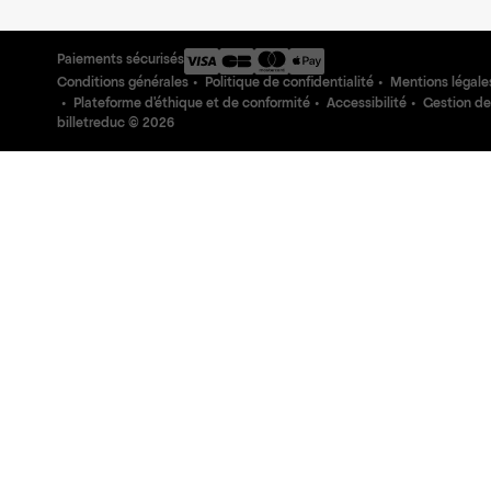
Paiements sécurisés
Conditions générales
Politique de confidentialité
Mentions légale
Plateforme d'éthique et de conformité
Accessibilité
Gestion de
billetreduc ©
2026