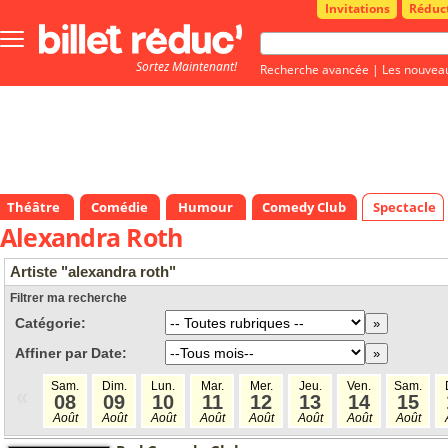
Invitations
Réduc
Bouton
menu
Sortez Maintenant!
principale
Recherche avancée
|
Les nouvea
Théâtre
Comédie
Humour
Comedy Club
Spectacle
Alexandra Roth
Artiste "alexandra roth"
Filtrer ma recherche
Catégorie:
Affiner par Date:
Sam.
Dim.
Lun.
Mar.
Mer.
Jeu.
Ven.
Sam.
«
08
09
10
11
12
13
14
15
Août
Août
Août
Août
Août
Août
Août
Août