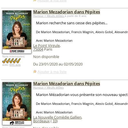
Ajouter à ma liste
Marion Mezadorian dans Pépites
Humour > Meufs drôles
à partir de 8 ans
Marion recherche sans cesse des pépites...
De Marion Mezadorian, Francis Magnin, Alexis Gobé, Alexand
Avec Marion Mezadorian
Le Point Virgule
,
75004
Paris
Non disponible
Note internautes:
Du 23/01/2020 au 02/05/2020
avec
695 avis
Ajouter à ma liste
Marion Mézadorian dans Pépites
Humour > Meufs drôles
Marion Mézadorian vous présente son nouveau spectac
De Marion Mezadorian, Francis Magnin, Alexis Gobé, Alexand
Avec Marion Mézadorian
La Nouvelle Comédie Gallien
,
Bordeaux
(
33
)
Note internautes: