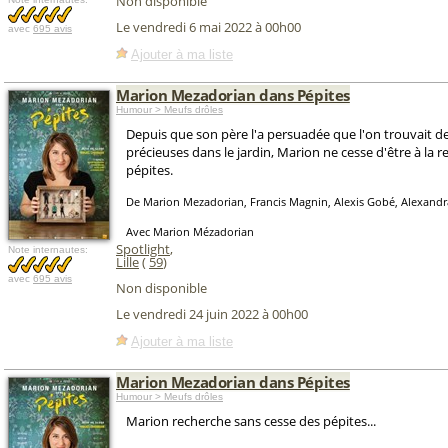
Non disponible
Le vendredi 6 mai 2022 à 00h00
avec
695 avis
Ajouter à ma liste
Marion Mezadorian dans Pépites
Humour > Meufs drôles
Depuis que son père l'a persuadée que l'on trouvait de
précieuses dans le jardin, Marion ne cesse d'être à la 
pépites.
De Marion Mezadorian, Francis Magnin, Alexis Gobé, Alexand
Avec Marion Mézadorian
Spotlight
,
Note internautes:
Lille
(
59
)
avec
695 avis
Non disponible
Le vendredi 24 juin 2022 à 00h00
Ajouter à ma liste
Marion Mezadorian dans Pépites
Humour > Meufs drôles
Marion recherche sans cesse des pépites...