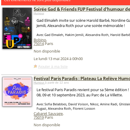
Soirée Gad & Friends FUP Festival d'humour de
Humour
Gad Elmaleh invite sur scène Harold Barbé, Nordine 
Jemili, Alexandra Roth pour une soirée mémorable !
Avec Gad Elmaleh, Hakim Jemili, Alexandra Roth, Harold Barb
Bobino
,
75014
Paris
Non disponible
Le lundi 13 mai 2024 à 00h00
Ajouter à ma liste
Festival Paris Paradis : Plateau La Relève Hum
Humour
à partir de 12 ans
Le festival Paris Paradis revient pour sa 5ème édition 
08, 09 et 10 septembre 2023, au Parc de La Villette.
Avec Sofia Belabbes, David Voison, Nikoz, Amine Radi, Ghislai
Fugazi, Alexandra Roth, Florent Losson
Cabaret Sauvage
,
75019
Paris
Non disponible