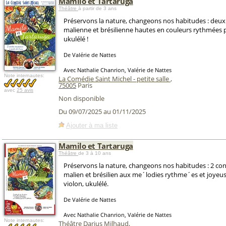
Mamilo et Tartaruga
Théâtre
à partir de 3 ans
Préservons la nature, changeons nos habitudes : deux 
malienne et brésilienne hautes en couleurs rythmées pa
ukulélé !
De Valérie de Nattes
Avec Nathalie Chanrion, Valérie de Nattes
Note internautes:
La Comédie Saint Michel - petite salle
,
75005
Paris
avec
25 avis
Non disponible
Du 09/07/2025 au 01/11/2025
Ajouter à ma liste
Mamilo et Tartaruga
Théâtre
de 3 à 10 ans
Préservons la nature, changeons nos habitudes : 2 co
malien et brésilien aux me´lodies rythme´es et joyeus
violon, ukulélé.
De Valérie de Nattes
Avec Nathalie Chanrion, Valérie de Nattes
Note internautes:
Théâtre Darius Milhaud
,