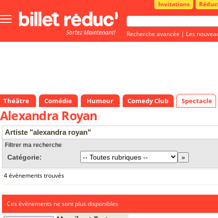
Invitations
Réduc
Bouton
menu
Sortez Maintenant!
principale
Recherche avancée
|
Les nouvea
Théâtre
Comédie
Humour
Comedy Club
Spectacle
Alexandra Royan
Artiste "alexandra royan"
Filtrer ma recherche
Catégorie:
4 événements trouvés
Ces évènements ne sont plus disponibles