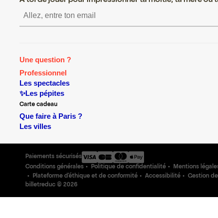
A toi de jouer pour impressionner ta moitié, ta mère ou ta
S’inscrire S’inscrire S’ins
Une question ?
Professionnel
Les spectacles
✨Les pépites
Carte cadeau
Que faire à Paris ?
Les villes
Paiements sécurisés
Conditions générales
Politique de confidentialité
Mentions légale
Plateforme d'éthique et de conformité
Accessibilité
Gestion de
billetreduc ©
2026