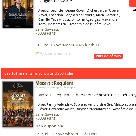
Langlois de Swarte.
v
Avec Choeur de l'Opéra Royal, Orchestre de l'Opéra
Royal, Théotime Langlois de Swarte, Marie Zaccarini,
Camille-Taos Arbouz, Antoine Ageorges, Alexandre
Adra, Membres de l'Académie de l'Opéra Royal
Salle Gaveau
,
75008
Paris
Le lundi 16 novembre 2026 à 20h30
Ajouter à ma liste
Ces évènements ne sont plus disponibles
Mozart : Requiem
Concert > Musique classique
Mozart - Requiem - Choeur et Orchestre de l'Opéra roy
Avec Fanny Valentin*, Soprano Ambroisine Bré, Mezzo-sopran
Ténor Alexandre Adra*, Baryton *Membres de l'Académie de l
Salle Gaveau
,
75008
Paris
Non disponible
Le jeudi 27 novembre 2025 à 00h00