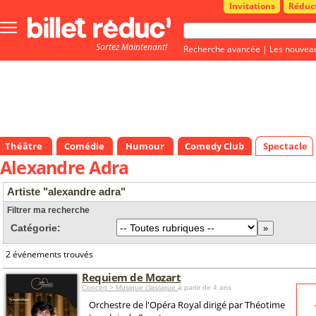
Invitations
Réduc
Bouton
menu
Sortez Maintenant!
principale
Recherche avancée
|
Les nouvea
Théâtre
Comédie
Humour
Comedy Club
Spectacle
Alexandre Adra
Artiste "alexandre adra"
Filtrer ma recherche
Catégorie:
2 événements trouvés
Requiem de Mozart
Concert > Musique classique
à partir de 4 ans
Orchestre de l'Opéra Royal dirigé par Théotime