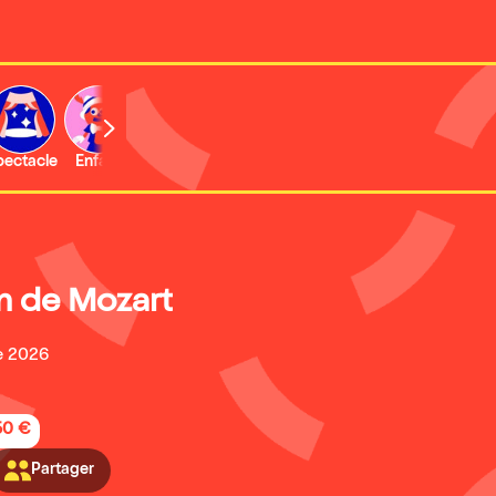
b
pectacle
Enfant
Concert
Activité
Expo et musée
 de Mozart
e 2026
50 €
Partager