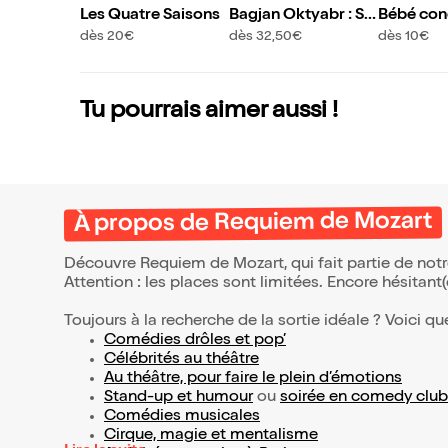
Les Quatre Saisons
Bagjan Oktyabr : So
Bébé conc
ul Therapy
nfare
dès 20€
dès 32,50€
dès 10€
Tu pourrais aimer aussi !
À propos de Requiem de Mozart
Découvre Requiem de Mozart, qui fait partie de not
Attention : les places sont limitées. Encore hésitant
Toujours à la recherche de la sortie idéale ? Voici qu
Comédies drôles et pop’
Célébrités au théâtre
Au théâtre, pour faire le plein d’émotions
Stand-up et humour
ou
soirée en comedy club
Comédies musicales
Cirque, magie et mentalisme