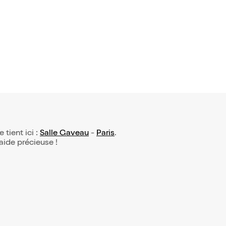
: Orchestr
oup
e tient ici :
Salle Gaveau
-
Paris
.
 aide précieuse !