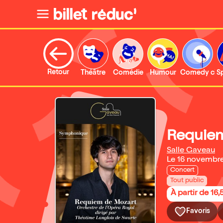
Retour
Théâtre
Comédie
Humour
Comedy clu
S
Requiem
Salle Gaveau
Le 16 novembr
Concert
Tout public
À partir de 16,
Favoris