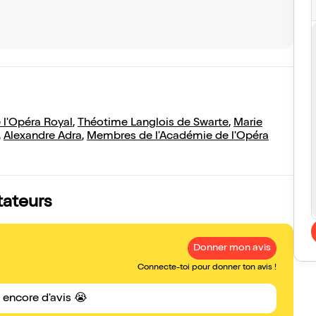
 l'Opéra Royal
,
Théotime Langlois de Swarte
,
Marie
,
Alexandre Adra
,
Membres de l'Académie de l'Opéra
tateurs
Donner mon avis
Connecte-toi pour donner ton avis !
s encore d'avis 😭