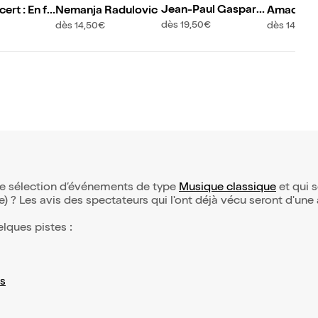
Jean-Paul Gasparia
ert : En fa
Nemanja Radulovic
Amadeus 
n
e Pasdel
dès 19,50€
dès 14,50€
dès 14,50€
re sélection d’événements de type
Musique classique
et qui s
(e) ? Les avis des spectateurs qui l'ont déjà vécu seront d'une
elques pistes :
s