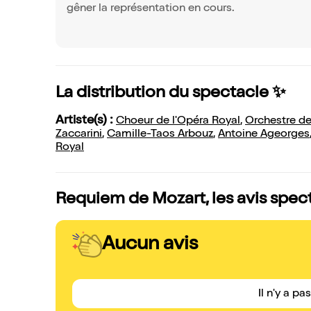
gêner la représentation en cours.
La distribution du spectacle ✨
Artiste(s) :
Choeur de l'Opéra Royal
,
Orchestre de
Zaccarini
,
Camille-Taos Arbouz
,
Antoine Ageorges
Royal
Requiem de Mozart, les avis spec
Aucun avis
Il n'y a pa