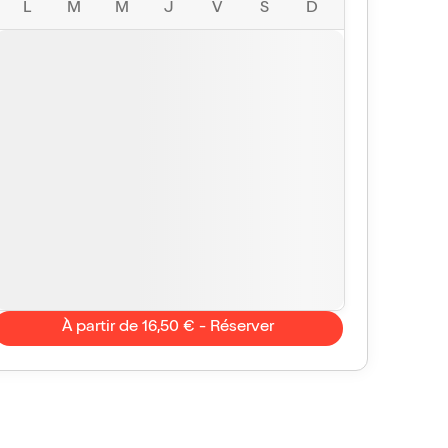
L
M
M
J
V
S
D
À partir de 16,50 € - Réserver