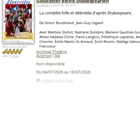
Gloucester délire Shakespearien
Comédie
à partir de 12 ans
La comédie folle et débridée d'après Shakespeare.
De Simon Boudreault, Jean-Guy Legault
Avec Mathieu Dufort, Nashane Dulièpre, Mariane Gauthier-Souc
Alexie Haddad-Cliche, Flavie Langlois, Frédérique Laplante, Al
Chevrier, Émile Martin-St-Arnaud, Scott Riverin, Nadège Sabour
Francoeur
Note internautes:
Archipel Théâtre
,
Avignon
(
84
)
avec
5 avis
Non disponible
Du 04/07/2026 au 18/07/2026
Ajouter à ma liste