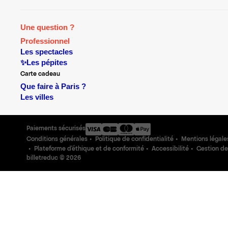
Une question ?
Professionnel
Les spectacles
✨Les pépites
Carte cadeau
Que faire à Paris ?
Les villes
Paiements sécurisés
Conditions générales
Politique de confidentialité
Mentions légale
Plateforme d'éthique et de conformité
Accessibilité
Gestion de
billetreduc ©
2026