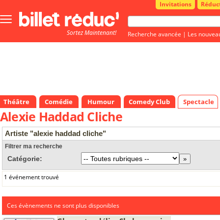
Invitations
Réduc
Bouton
menu
Sortez Maintenant!
principale
Recherche avancée
|
Les nouvea
Théâtre
Comédie
Humour
Comedy Club
Spectacle
Alexie Haddad Cliche
Artiste "alexie haddad cliche"
Filtrer ma recherche
Catégorie:
1 événement trouvé
Ces évènements ne sont plus disponibles