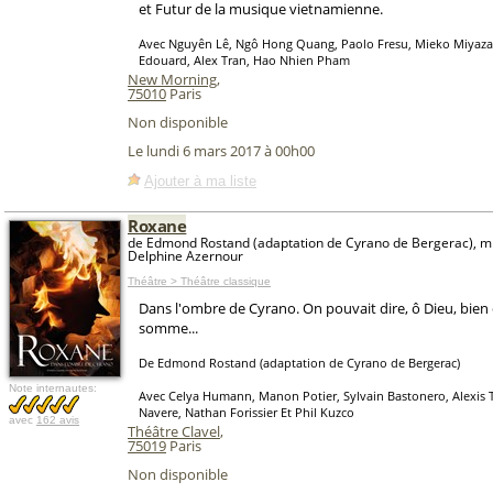
et Futur de la musique vietnamienne.
Avec Nguyên Lê, Ngô Hong Quang, Paolo Fresu, Mieko Miyaza
Edouard, Alex Tran, Hao Nhien Pham
New Morning
,
75010
Paris
Non disponible
Le lundi 6 mars 2017 à 00h00
Ajouter à ma liste
Roxane
de Edmond Rostand (adaptation de Cyrano de Bergerac), mi
Delphine Azernour
Théâtre > Théâtre classique
Dans l'ombre de Cyrano. On pouvait dire, ô Dieu, bien
somme...
De Edmond Rostand (adaptation de Cyrano de Bergerac)
Note internautes:
Avec Celya Humann, Manon Potier, Sylvain Bastonero, Alexis 
Navere, Nathan Forissier Et Phil Kuzco
avec
162 avis
Théâtre Clavel
,
75019
Paris
Non disponible