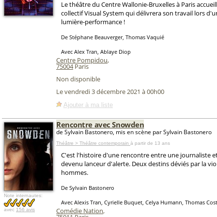
Le théâtre du Centre Wallonie-Bruxelles à Paris accueil
collectif Visual System qui délivrera son travail lors d'
lumière-performance !
De Stéphane Beauverger, Thomas Vaquié
Avec Alex Tran, Ablaye Diop
Centre Pompidou
,
75004
Paris
Non disponible
Le vendredi 3 décembre 2021 à 00h00
Ajouter à ma liste
Rencontre avec Snowden
de Sylvain Bastonero, mis en scène par Sylvain Bastonero
Théâtre > Théâtre contemporain
à partir de 13 ans
C'est l'histoire d'une rencontre entre une journaliste et
devenu lanceur d'alerte. Deux destins déviés par la vi
hommes.
De Sylvain Bastonero
Note internautes:
Avec Alexis Tran, Cyrielle Buquet, Celya Humann, Thomas Cos
Comédie Nation
,
avec
156 avis