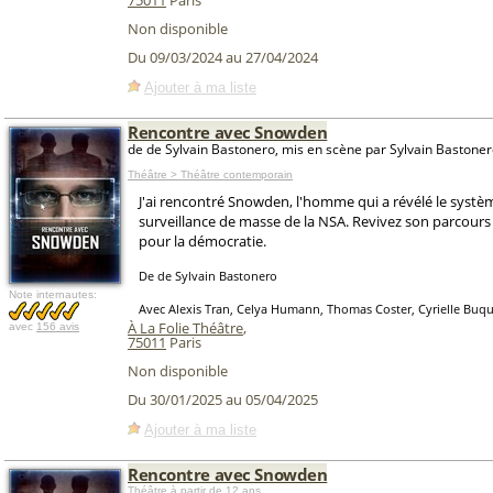
75011
Paris
Non disponible
Du 09/03/2024 au 27/04/2024
Ajouter à ma liste
Rencontre avec Snowden
de de Sylvain Bastonero, mis en scène par Sylvain Bastone
Théâtre > Théâtre contemporain
J'ai rencontré Snowden, l'homme qui a révélé le systè
surveillance de masse de la NSA. Revivez son parcour
pour la démocratie.
De de Sylvain Bastonero
Note internautes:
Avec Alexis Tran, Celya Humann, Thomas Coster, Cyrielle Buq
À La Folie Théâtre
,
avec
156 avis
75011
Paris
Non disponible
Du 30/01/2025 au 05/04/2025
Ajouter à ma liste
Rencontre avec Snowden
Théâtre
à partir de 12 ans