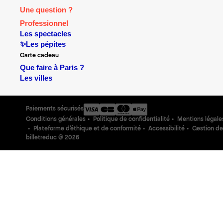
Une question ?
Professionnel
Les spectacles
✨Les pépites
Carte cadeau
Que faire à Paris ?
Les villes
Paiements sécurisés
Conditions générales
Politique de confidentialité
Mentions légale
Plateforme d'éthique et de conformité
Accessibilité
Gestion de
billetreduc ©
2026