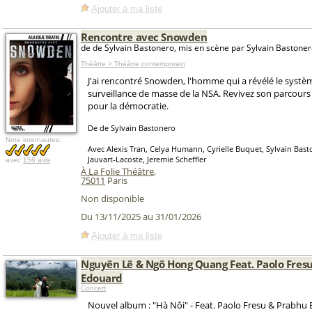
Ajouter à ma liste
Rencontre avec Snowden
de de Sylvain Bastonero, mis en scène par Sylvain Bastone
Théâtre > Théâtre contemporain
J'ai rencontré Snowden, l'homme qui a révélé le systè
surveillance de masse de la NSA. Revivez son parcour
pour la démocratie.
De de Sylvain Bastonero
Note internautes:
Avec Alexis Tran, Celya Humann, Cyrielle Buquet, Sylvain Bast
Jauvart-Lacoste, Jeremie Scheffler
avec
156 avis
À La Folie Théâtre
,
75011
Paris
Non disponible
Du 13/11/2025 au 31/01/2026
Ajouter à ma liste
Nguyên Lê & Ngô Hong Quang Feat. Paolo Fres
Edouard
Concert
Nouvel album : "Hà Nôi" - Feat. Paolo Fresu & Prabhu