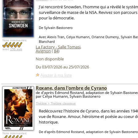
J'ai rencontré Snowden, l'homme qui a révélé le systè
surveillance de masse de la NSA. Revivez son parcour
pour la démocratie.
De Sylvain Bastonero
Avec Alexis Tran, Celya Humann, Orianne Dumeny, Sylvain Ba
Note internautes:
Blanchard
La Factory - Salle Tomasi
,
avec
156 avis
Avignon
(
84
)
Non disponible
Du 03/07/2026 au 25/07/2026
Ajouter à ma liste
Roxane, dans l'ombre de Cyrano
de d'après Edmond Rostand, adaptation de Sylvain Bastone
par Célya Humann, Sylvain Bastonero
Théâtre > Théâtre classique
Redécouvrez l'histoire de Cyrano, dans les années 1940
vue de Roxane. Amour, héroïsme et poésie au coeur d
historique.
De d'après Edmond Rostand, adaptation de Sylvain Bastonero
Note internautes: