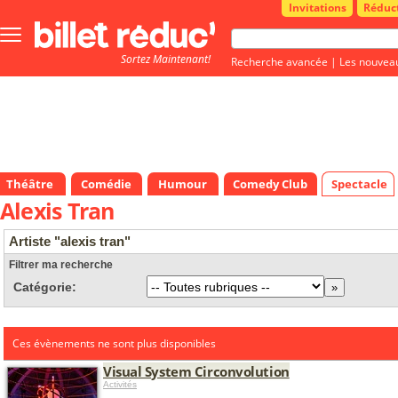
Invitations
Réduc
Bouton
menu
Sortez Maintenant!
principale
Recherche avancée
|
Les nouvea
Théâtre
Comédie
Humour
Comedy Club
Spectacle
Alexis Tran
Artiste "alexis tran"
Filtrer ma recherche
Catégorie:
Ces évènements ne sont plus disponibles
Visual System Circonvolution
Activités