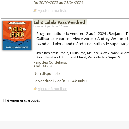
Du 30/09/2023 au 25/04/2024
Ajouter à ma liste
Lol & Lalala Pass Vendredi
Humour
à partir de 15 ans
Programmation du vendredi 2 août 2024 : Benjamin Tr
Guillaume, Meurice + Alex Vizorek + Audrey Vernon + H
Blønd and Blönd and Blónd + Pat Kalla & le Super Moj
Avec Benjamin Tranié, Guillaume, Meurice, Alex Vizorek, Audr
Piris, Blønd and Blönd and Blónd, Pat Kalla & le Super Mojo
Parc des Cordeliers
,
Anduze (
30
)
Non disponible
Le vendredi 2 août 2024 à 00h00
Ajouter à ma liste
11 événements trouvés