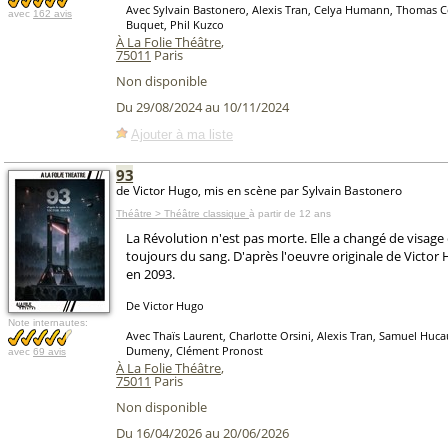
Avec Sylvain Bastonero, Alexis Tran, Celya Humann, Thomas Co
avec
162 avis
Buquet, Phil Kuzco
À La Folie Théâtre
,
75011
Paris
Non disponible
Du 29/08/2024 au 10/11/2024
Ajouter à ma liste
93
de Victor Hugo, mis en scène par Sylvain Bastonero
Théâtre > Théâtre classique
à partir de 12 ans
La Révolution n'est pas morte. Elle a changé de visage
toujours du sang. D'après l'oeuvre originale de Victo
en 2093.
De Victor Hugo
Note internautes:
Avec Thaïs Laurent, Charlotte Orsini, Alexis Tran, Samuel Huca
Dumeny, Clément Pronost
avec
69 avis
À La Folie Théâtre
,
75011
Paris
Non disponible
Du 16/04/2026 au 20/06/2026