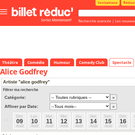
Invitations
Réduc
Bouton
menu
Sortez Maintenant!
principale
Recherche avancée
|
Les nouvea
Théâtre
Comédie
Humour
Comedy Club
Spectacle
Alice Godfrey
Artiste "alice godfrey"
Filtrer ma recherche
Catégorie:
Affiner par Date:
Dim.
Lun.
Mar.
Mer.
Jeu.
Ven.
Sam.
Dim.
«
09
10
11
12
13
14
15
16
Août
Août
Août
Août
Août
Août
Août
Août