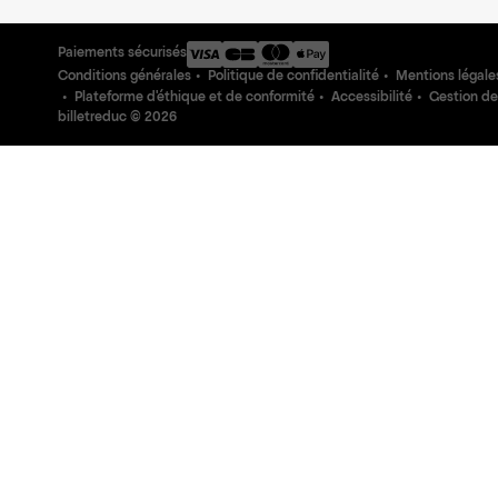
Paiements sécurisés
Conditions générales
Politique de confidentialité
Mentions légale
Plateforme d'éthique et de conformité
Accessibilité
Gestion de
billetreduc ©
2026