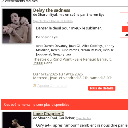
2 événements trouvés
Delay the sadness
de Sharon Eyal, mis en scène par Sharon Eyal
Spectacles > Danse et ballets
Danser le deuil pour mieux le sublimer.
v
De Sharon Eyal
Avec Darren Devaney, Juan Gil, Alice Godfrey, Johnny
McMillan, Keren Lurie Pardes, Nitzan Ressler, Héloïse
Jocqueviel, Gregory Lau
Théâtre du Rond Point - Salle Renaud Barrault
,
75008
Paris
Du 16/12/2026 au 19/12/2026
Mercredi, jeudi et vendredi à 21h, samedi à 20h
Ajouter à ma liste
Ces évènements ne sont plus disponibles
Love Chapter 2
de Sharon Eyal, Gai Behar,
Spectacles
Qu'y a-t-il après l'amour ? semblent ils nous dire par le