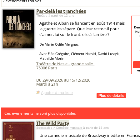
2 événements trouvés
Par-delà les tranchées
Théâtre
à partir de 12 ans
Agathe et Alban se fiancent en août 1914 mais
Dem
la guerre les sépare. Que leur reste-t-il pour
Plu
s'aimer, lui sur le front, elle à l'arrière ?
De Marie-Odile Mergnac
Avec Éléa Grégoire, Clément Hassid, David Lustyk,
Mathilde Morin
Théâtre de Nesle - grande salle
,
75006
Paris
v
Du 29/09/2026 au 15/12/2026
Mardi à 21h
Ajouter à ma liste
Ces évènements ne sont plus disponibles
The Wild Party
Spectacles > Comédie musicale
à partir de 15 ans
Une comédie musicale de Broadway inédite en France,