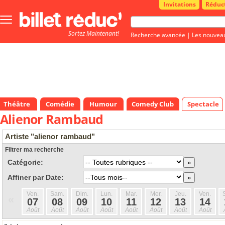
Invitations
Réduc
Bouton
menu
Sortez Maintenant!
principale
Recherche avancée
|
Les nouvea
Théâtre
Comédie
Humour
Comedy Club
Spectacle
Alienor Rambaud
Artiste "alienor rambaud"
Filtrer ma recherche
Catégorie:
Affiner par Date:
Ven.
Sam.
Dim.
Lun.
Mar.
Mer.
Jeu.
Ven.
«
07
08
09
10
11
12
13
14
Août
Août
Août
Août
Août
Août
Août
Août