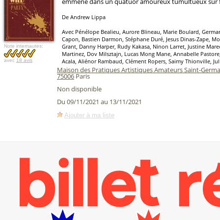
emmène dans un quatuor amoureux tumultueux sur f
De Andrew Lippa
Avec Pénélope Bealieu, Aurore Blineau, Marie Boulard, German 
Capon, Bastien Darmon, Stéphane Duré, Jesus Dinas-Zape, Moll
Grant, Danny Harper, Rudy Kakasa, Ninon Larret, Justine Mar
Note internautes:
Martinez, Dov Milsztajn, Lucas Mong Mane, Annabelle Pastore,
avec
18 avis
Acala, Aliénor Rambaud, Clément Ropers, Saimy Thionville, Jul
Maison des Pratiques Artistiques Amateurs Saint-Germa
75006
Paris
Non disponible
Du 09/11/2021 au 13/11/2021
Ajouter à ma liste