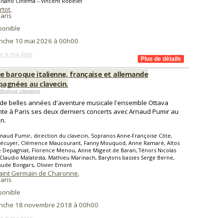
isano Cinéma – Vincent Robelet
rtot
,
aris
ponible
nche 10 mai 2026 à 00h00
r à ma liste
e baroque italienne, française et allemande
agnées au clavecin.
Musique classique
de belles années d'aventure musicale l'ensemble Ottava
te à Paris ses deux derniers concerts avec Arnaud Pumir au
in.
naud Pumir, direction du clavecin, Sopranos Anne-Françoise Côte,
 Lécuyer, Clémence Maucourant, Fanny Mouquod, Anne Ramaré, Altos
 Depagniat, Florence Menou, Anne Migeot de Baran, Ténors Nicolas
Claudio Malatesta, Mathieu Marinach, Barytons basses Serge Berne,
aude Bongars, Olivier Emont
Saint Germain de Charonne
,
aris
ponible
nche 18 novembre 2018 à 00h00