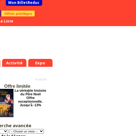
Mon BilletReduc
Offres privilèges
a Liste
Activité
Expo
Offre limitée
La véritable histoire
du Père Noël
Offre
exceptionnelle.
Jusqu'à -13%
erche avancée
Cendrillon, la
véritable histoire
Offre
exceptionnelle.