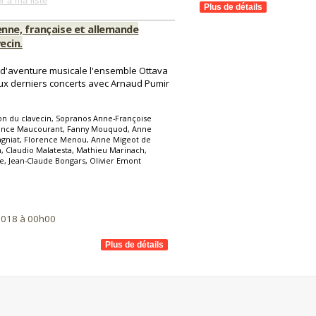
r à ma liste
enne, française et allemande
ecin.
d'aventure musicale l'ensemble Ottava
ux derniers concerts avec Arnaud Pumir
on du clavecin, Sopranos Anne-Françoise
mence Maucourant, Fanny Mouquod, Anne
agniat, Florence Menou, Anne Migeot de
, Claudio Malatesta, Mathieu Marinach,
e, Jean-Claude Bongars, Olivier Emont
2018 à 00h00