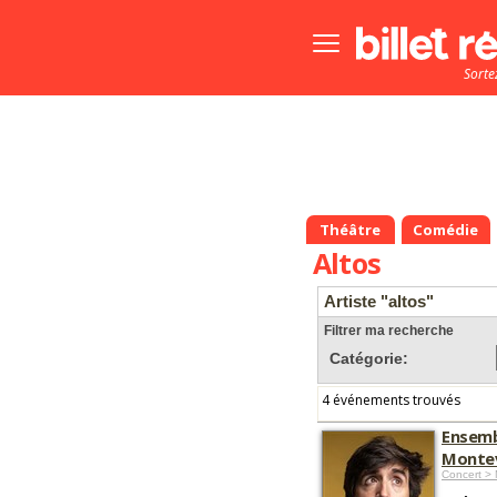
Bouton
menu
Sorte
principale
Théâtre
Comédie
Altos
Artiste "altos"
Filtrer ma recherche
Catégorie:
4 événements trouvés
Ensemb
Montev
Concert > 