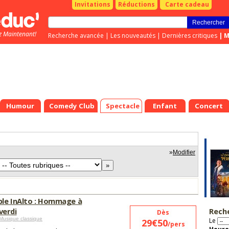
Invitations
Réductions
Carte cadeau
z Maintenant!
Recherche avancée
|
Les nouveautés
|
Dernières critiques
|
M
Humour
Comedy Club
Spectacle
Enfant
Concert
»
Modifier
le InAlto : Hommage à
erdi
Rech
Dès
Musique classique
Le
29€50
/pers