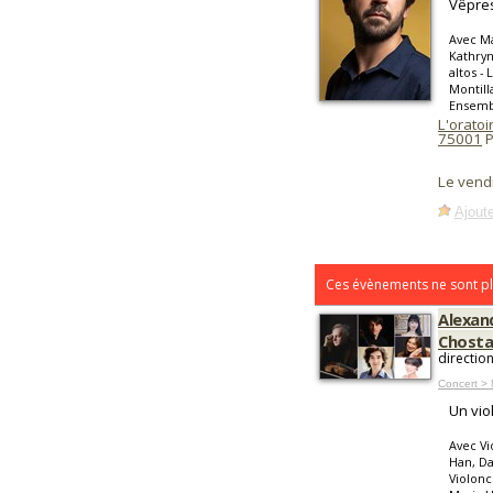
Vêpres
Avec Ma
Kathryn
altos -
Montill
Ensemb
L'oratoi
75001
P
Le vend
Ajoute
Ces évènements ne sont pl
Alexand
Chostak
directio
Concert > 
Un vio
Avec Vi
Han, Da
Violonc