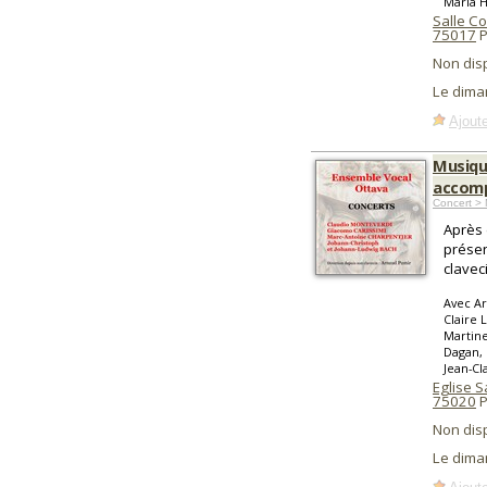
Maria H
Salle Co
75017
P
Non dis
Le dima
Ajoute
Musiqu
accomp
Concert > 
Après 
présen
clavec
Avec Ar
Claire
Martine
Dagan, 
Jean-Cl
Eglise 
75020
P
Non dis
Le dima