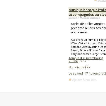
Ajoute
Musique baroque itali
accompagnées au clav
Concert > Musique classique
Après de belles années 
présente à Paris ses de
au clavecin.
Avec Arnaud Pumir, directi
Côte, Claire Lécuyer, Clé
Ramaré, Altos Martine Dep
Baran, Ténors Nicolas Dagan
Barytons basses Serge Bern
Temple du Luxembourg
,
75006
Paris
Non disponible
Le samedi 17 novembre 
Ajouter à ma liste