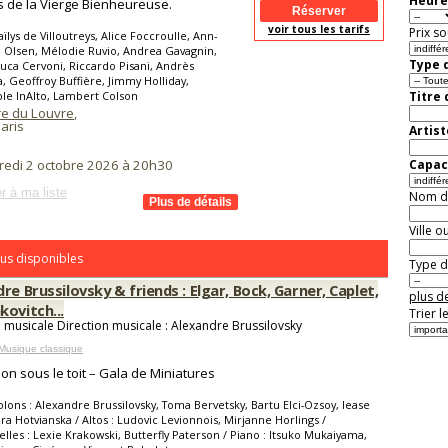
Heure
 de la Vierge Bienheureuse.
voir tous les tarifs
Prix so
ïlys de Villoutreys, Alice Foccroulle, Ann-
 Olsen, Mélodie Ruvio, Andrea Gavagnin,
Type d
 Luca Cervoni, Riccardo Pisani, Andrès
a, Geoffroy Buffière, Jimmy Holliday,
le InAlto, Lambert Colson
Titre
re du Louvre
,
aris
Artist
Capaci
redi 2 octobre 2026 à 20h30
r à ma liste
Nom de 
Ville o
us disponibles
Type de
re Brussilovsky & friends : Elgar, Bock, Garner, Caplet,
plus de
ovitch...
Trier l
n musicale Direction musicale : Alexandre Brussilovsky
Musique classique
lon sous le toit – Gala de Miniatures
olons : Alexandre Brussilovsky, Toma Bervetsky, Bartu Elci-Ozsoy, Iease
ra Hotvianska / Altos : Ludovic Levionnois, Mirjanne Horlings /
elles : Lexie Krakowski, Butterfly Paterson / Piano : Itsuko Mukaiyama,