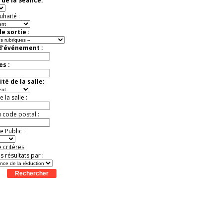
 de la Séance:
Jusqu'à -33%
uhaité :
e sortie :
 d'événement :
es :
té de la salle:
la salle :
u code postal :
 Public :
 critères
es résultats par :