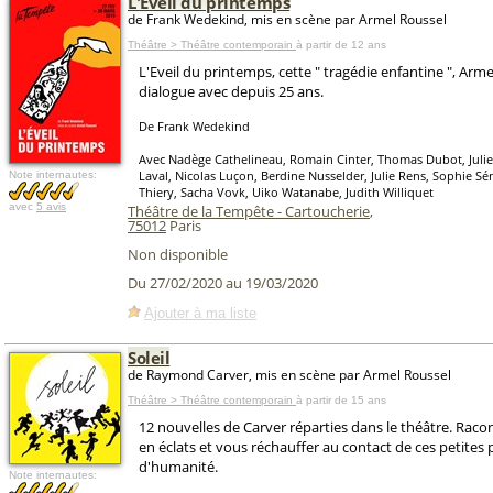
L'Eveil du printemps
de Frank Wedekind, mis en scène par Armel Roussel
Théâtre > Théâtre contemporain
à partir de 12 ans
L'Eveil du printemps, cette " tragédie enfantine ", Arm
dialogue avec depuis 25 ans.
De Frank Wedekind
Avec Nadège Cathelineau, Romain Cinter, Thomas Dubot, Juli
Laval, Nicolas Luçon, Berdine Nusselder, Julie Rens, Sophie S
Note internautes:
Thiery, Sacha Vovk, Uiko Watanabe, Judith Williquet
avec
5 avis
Théâtre de la Tempête - Cartoucherie
,
75012
Paris
Non disponible
Du 27/02/2020 au 19/03/2020
Ajouter à ma liste
Soleil
de Raymond Carver, mis en scène par Armel Roussel
Théâtre > Théâtre contemporain
à partir de 15 ans
12 nouvelles de Carver réparties dans le théâtre. Rac
en éclats et vous réchauffer au contact de ces petites 
d'humanité.
Note internautes: