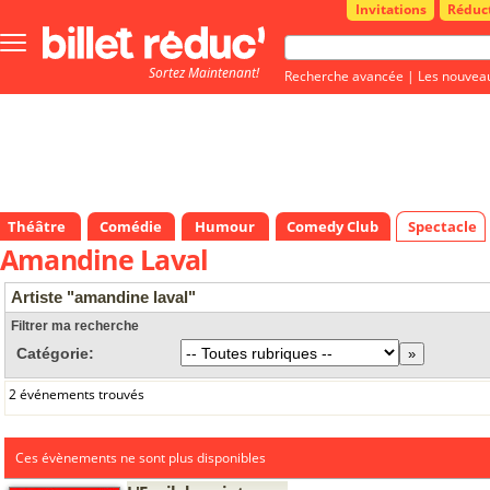
Invitations
Réduc
Bouton
menu
Sortez Maintenant!
principale
Recherche avancée
|
Les nouvea
Théâtre
Comédie
Humour
Comedy Club
Spectacle
Amandine Laval
Artiste "amandine laval"
Filtrer ma recherche
Catégorie:
2 événements trouvés
Ces évènements ne sont plus disponibles