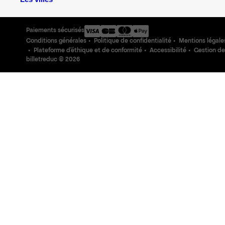
Paiements sécurisés
Conditions générales
Politique de confidentialité
Mentions légale
Plateforme d'éthique et de conformité
Accessibilité
Gestion de
billetreduc ©
2026