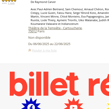
De Raymond Carver
avec
1 avis
Avec Paul-Adrien Bertrand, Sam Chemoul, Arnaud Chéron, Rom
Crespy, Lucie Guien, Fatou Hane, Serge Yéroné Koto, Amandin
Martin, Vincent Minne, Chloé Monteiro, Eva Papageorgiou, J
Ruotte, Lode Thiery, Aymeric Trionfo, Uiko Watanabe, Judith W
Koumarane Valavane et Indianostrum
Théâtre de la Tempête - Cartoucherie
,
75012
Paris
Non disponible
Du 06/06/2025 au 22/06/2025
Ajouter à ma liste