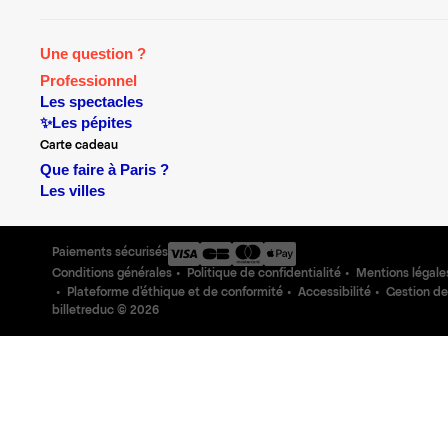
Une question ?
Professionnel
Les spectacles
✨Les pépites
Carte cadeau
Que faire à Paris ?
Les villes
Paiements sécurisés
Conditions générales
Politique de confidentialité
Mentions légale
Plateforme d'éthique et de conformité
Accessibilité
Gestion de
billetreduc ©
2026