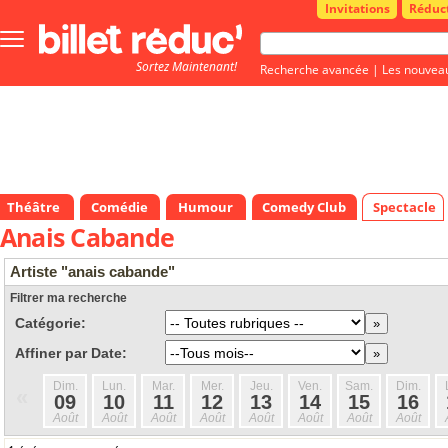
Invitations
Réduc
Bouton
menu
Sortez Maintenant!
principale
Recherche avancée
|
Les nouvea
Théâtre
Comédie
Humour
Comedy Club
Spectacle
Anais Cabande
Artiste "anais cabande"
Filtrer ma recherche
Catégorie:
Affiner par Date:
Dim.
Lun.
Mar.
Mer.
Jeu.
Ven.
Sam.
Dim.
«
09
10
11
12
13
14
15
16
Août
Août
Août
Août
Août
Août
Août
Août