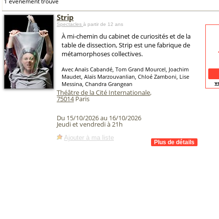
1 événement trouvé
Strip
Spectacles
à partir de 12 ans
À mi-chemin du cabinet de curiosités et de la
table de dissection, Strip est une fabrique de
métamorphoses collectives.
Avec Anaïs Cabandé, Tom Grand Mourcel, Joachim
Maudet, Alaïs Marzouvanlian, Chloé Zamboni, Lise
v
Messina, Chandra Grangean
Théâtre de la Cité Internationale
,
75014
Paris
Du 15/10/2026 au 16/10/2026
Jeudi et vendredi à 21h
Ajouter à ma liste