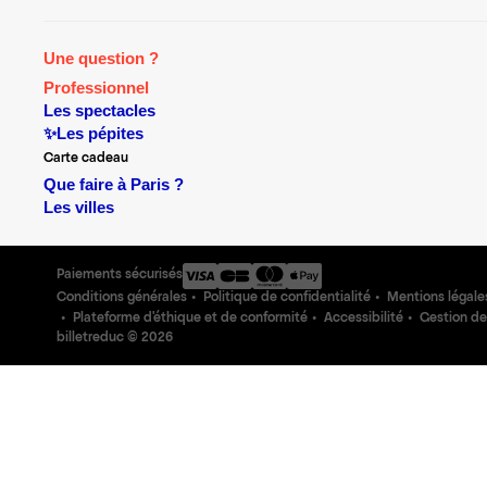
Une question ?
Professionnel
Les spectacles
✨Les pépites
Carte cadeau
Que faire à Paris ?
Les villes
Paiements sécurisés
Conditions générales
Politique de confidentialité
Mentions légale
Plateforme d'éthique et de conformité
Accessibilité
Gestion de
billetreduc ©
2026