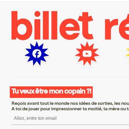
Tu veux être mon copain ?!
Reçois avant tout le monde nos idées de sorties, les nouv
A toi de jouer pour impressionner ta moitié, ta mère ou ta
S’inscrire S’inscrire S