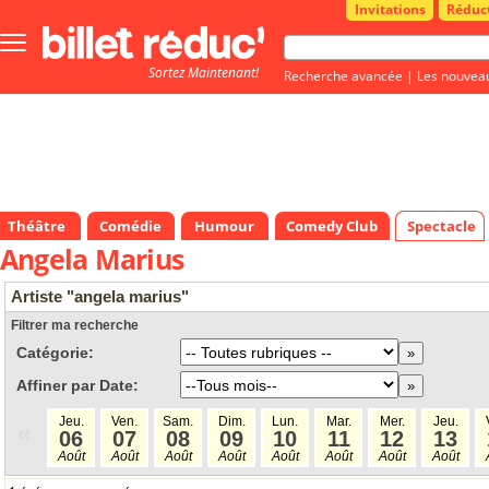
Invitations
Réduc
Bouton
menu
Sortez Maintenant!
principale
Recherche avancée
|
Les nouvea
Théâtre
Comédie
Humour
Comedy Club
Spectacle
Angela Marius
Artiste "angela marius"
Filtrer ma recherche
Catégorie:
Affiner par Date:
Jeu.
Ven.
Sam.
Dim.
Lun.
Mar.
Mer.
Jeu.
«
06
07
08
09
10
11
12
13
Août
Août
Août
Août
Août
Août
Août
Août