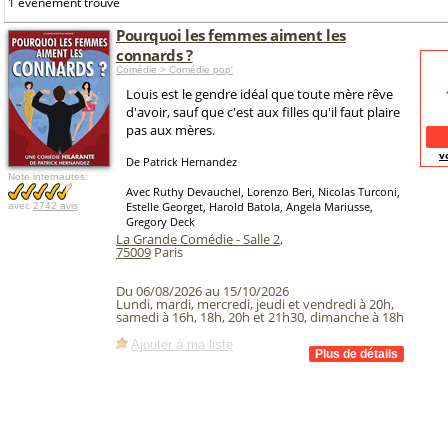
1 événement trouvé
Pourquoi les femmes aiment les
connards ?
Comédie > Comédie pop'
Louis est le gendre idéal que toute mère rêve
d'avoir, sauf que c'est aux filles qu'il faut plaire
pas aux mères.
v
De Patrick Hernandez
Note internautes:
Avec Ruthy Devauchel, Lorenzo Beri, Nicolas Turconi,
Estelle Georget, Harold Batola, Angela Mariusse,
avec
2742 avis
Gregory Deck
La Grande Comédie - Salle 2
,
75009
Paris
Du 06/08/2026 au 15/10/2026
Lundi, mardi, mercredi, jeudi et vendredi à 20h,
samedi à 16h, 18h, 20h et 21h30, dimanche à 18h
Ajouter à ma liste