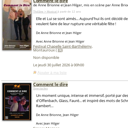
Comment le dire
de Anne Brionne et Jean Hilger, mis en scène par Anne Brio
Théâtre > Musical
à partir de 12 ans
Elle et Lui se sont aimés... Aujourd'hui ils ont décidé d
veulent faire de leur rupture une véritable fête !
De Anne Brionne et Jean Hilger
Avec Anne Brionne et Jean Hilger
Festival Chapelle Saint-Barthélemy
,
Montauroux (
83
)
Non disponible
Le jeudi 30 juillet 2026 à 00h00
Ajouter à ma liste
Comment le dire
Spectacles
Un moment unique, intense et immersif, porté par de
d'Offenbach, Glass, Fauré... et inspiré des mots de Schm
Rambert...
De Anne Brionne, Jean Hilger
Avec Jean Hilger