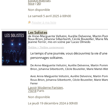
Espace Magnan
,
Nice
(
06
)
Non disponible
Le samedi 5 avril 2025 à 00h00
Ajouter à ma liste
Les Solistes
de Anne-Marguerite Vellutini, Aurélie Delvenne, Martin P
Roux-Brion, Johanna Silberborth, Cécile Bouteiller, Marie M
Jeanne Ferrer, mis en scène par Lucas Olmedo
Théâtre > Théâtre contemporain
Le temps d'une journée, vous découvrirez la vie d'une
personnages solitaires.
De Anne-Marguerite Vellutini, Aurélie Delvenne, Martin Pom
Brion, Johanna Silberborth, Cécile Bouteiller, Marie Martel-Wet
Avec Anne-Marguerite Vellutini, Aurélie Delvenne, Martin Po
Roux-Brion, Johanna Silberborth, Cécile Bouteiller, Marie Mart
Ferrer
Lavoir Moderne Parisien
,
75018
Paris
Non disponible
Le jeudi 19 décembre 2024 à 00h00