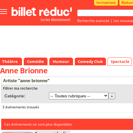
Invitations
Réduc
Bouton
menu
Sortez Maintenant!
principale
Recherche avancée
|
Les nouvea
Théâtre
Comédie
Humour
Comedy Club
Spectacle
Anne Brionne
Artiste "anne brionne"
Filtrer ma recherche
Catégorie:
3 événements trouvés
Ces évènements ne sont plus disponibles