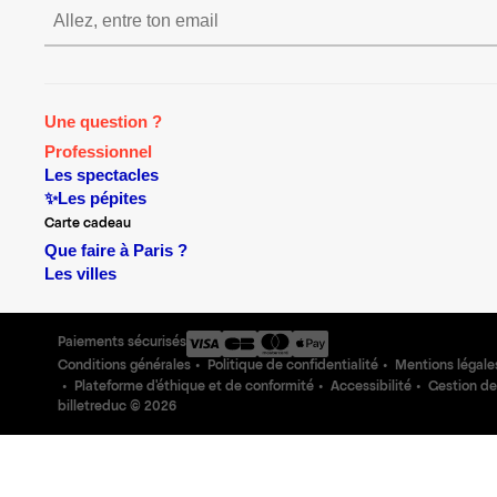
S’inscrire S’inscrire S’inscri
Une question ?
Professionnel
Les spectacles
✨Les pépites
Carte cadeau
Que faire à Paris ?
Les villes
Paiements sécurisés
Conditions générales
Politique de confidentialité
Mentions légale
Plateforme d'éthique et de conformité
Accessibilité
Gestion de
billetreduc ©
2026