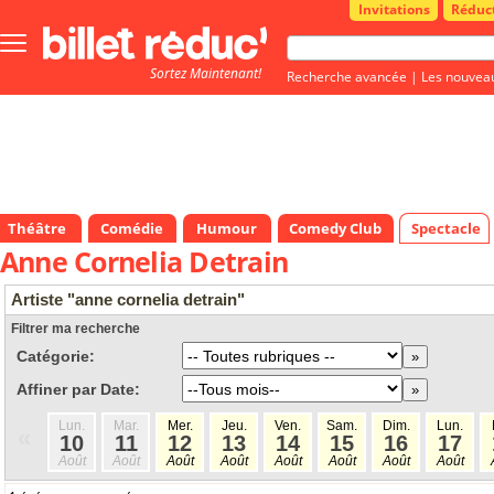
Invitations
Réduc
Bouton
menu
Sortez Maintenant!
principale
Recherche avancée
|
Les nouvea
Théâtre
Comédie
Humour
Comedy Club
Spectacle
Anne Cornelia Detrain
Artiste "anne cornelia detrain"
Filtrer ma recherche
Catégorie:
Affiner par Date:
Lun.
Mar.
Mer.
Jeu.
Ven.
Sam.
Dim.
Lun.
«
10
11
12
13
14
15
16
17
Août
Août
Août
Août
Août
Août
Août
Août