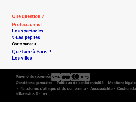
Une question ?
Professionnel
Les spectacles
✨Les pépites
Carte cadeau
Que faire à Paris ?
Les villes
Paiements sécurisés
Conditions générales
Politique de confidentialité
Mentions légale
Plateforme d'éthique et de conformité
Accessibilité
Gestion de
billetreduc ©
2026