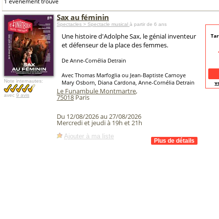
1 événement trouvé
Sax au féminin
Spectacles > Spectacle musical
à partir de 6 ans
Une histoire d'Adolphe Sax, le génial inventeur
Tar
et défenseur de la place des femmes.
De Anne-Cornélia Detrain
Avec Thomas Marfoglia ou Jean-Baptiste Carnoye
Note internautes:
Mary Osborn, Diana Cardona, Anne-Cornélia Detrain
v
Le Funambule Montmartre
,
avec
9 avis
75018
Paris
Du 12/08/2026 au 27/08/2026
Mercredi et jeudi à 19h et 21h
Ajouter à ma liste