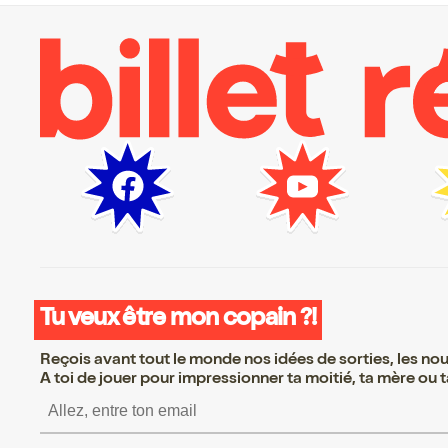
Tu veux être mon copain ?!
Reçois avant tout le monde nos idées de sorties, les nouv
A toi de jouer pour impressionner ta moitié, ta mère ou ta
S’inscrire S’inscrire S’