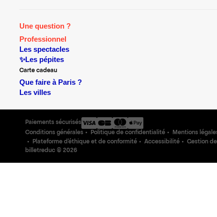
Une question ?
Professionnel
Les spectacles
✨Les pépites
Carte cadeau
Que faire à Paris ?
Les villes
Paiements sécurisés
Conditions générales
Politique de confidentialité
Mentions légale
Plateforme d'éthique et de conformité
Accessibilité
Gestion de
billetreduc ©
2026