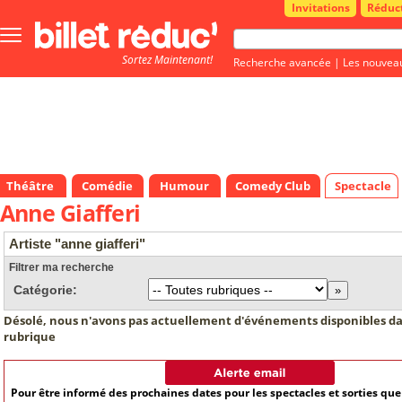
Invitations
Réduc
Bouton
menu
Sortez Maintenant!
principale
Recherche avancée
|
Les nouvea
Théâtre
Comédie
Humour
Comedy Club
Spectacle
Anne Giafferi
Artiste "anne giafferi"
Filtrer ma recherche
Catégorie:
Désolé, nous n'avons pas actuellement d'événements disponibles da
rubrique
Pour être informé des prochaines dates pour les spectacles et sorties qu