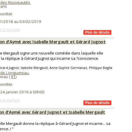
 des Nouveautés
,
aris
ponible
1/2018 au 03/02/2019
r à ma liste
son d'Aymé avec Isabelle Mergault et Gérard Jugnot
le Mergault signe une nouvelle comédie dans laquelle elle
la réplique à Gérard Jugnot qui incarne sa ?conscience.
rard Jugnot, Isabelle Mergault, Anne-Sophie Germanaz, Philippe Beglia
 de Longjumeau
,
meau (
91
)
ponible
i 24 janvier 2019 à 00h00
r à ma liste
son d'Aymé avec Gérard Jugnot et Isabelle Mergault
elle Mergault donne la réplique à Gérard Jugnot et incarne... sa
ence..! "