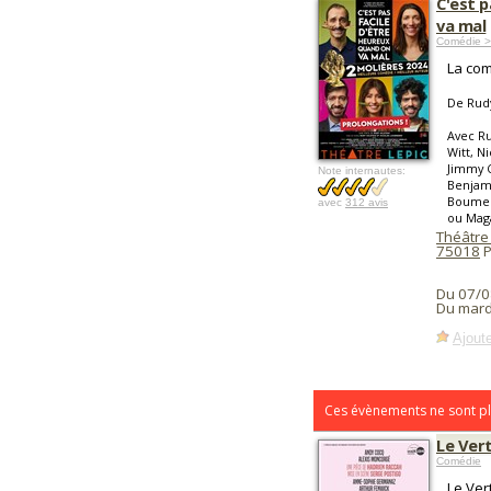
C'est p
va mal
Comédie >
La com
De Rudy
Avec Ru
Witt, N
Jimmy 
Note internautes:
Benjam
Boumend
avec
312 avis
ou Mag
Théâtre
75018
P
Du 07/0
Du mard
Ajoute
Ces évènements ne sont pl
Le Ver
Comédie
Le Ver