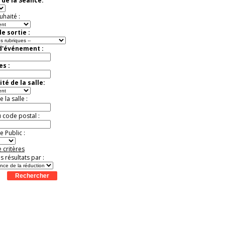
 de la Séance:
Jusqu'à -57%
uhaité :
e sortie :
 d'événement :
es :
té de la salle:
la salle :
u code postal :
 Public :
 critères
es résultats par :