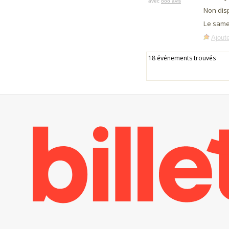
avec
888 avis
Non dis
Le same
Ajoute
18 événements trouvés