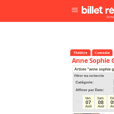
Bouton
menu
Sorte
principale
Théâtre
Comédie
Anne Sophie
Artiste "anne sophie
Filtrer ma recherche
Catégorie:
Affiner par Date:
Ven.
Sam.
Di
«
07
08
0
Août
Août
Ao