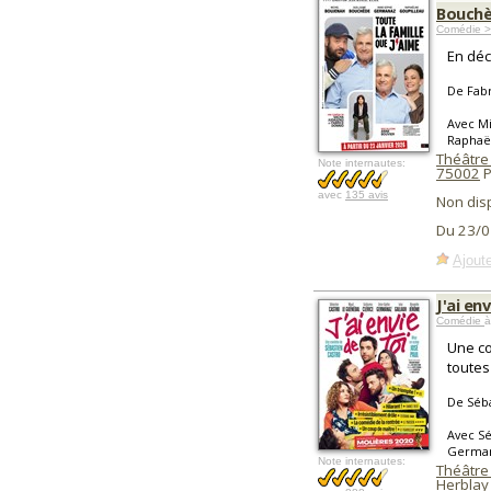
Bouch
Comédie >
En déc
De Fab
Avec M
Raphaë
Théâtre 
Note internautes:
75002
P
avec
135 avis
Non dis
Du 23/0
Ajoute
J'ai en
Comédie
à
Une co
toutes
De Séba
Avec Sé
German
Note internautes:
Théâtre
Herblay