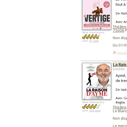
tout à 
De Had
Avec A
Théâtre
75008
P
Note internautes:
Non dis
avec
57 avis
Du 01/0
Ajoute
La Rai
Comédie
Aymé, 
de tre
De Isab
Avec Gé
Beglia.
Note internautes:
Théâtre 
Le Blanc
avec
193 avis
Non dis
Le merc