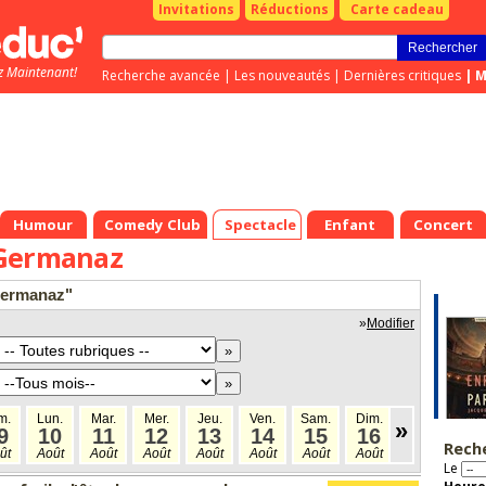
Invitations
Réductions
Carte cadeau
z Maintenant!
Recherche avancée
|
Les nouveautés
|
Dernières critiques
|
M
Humour
Comedy Club
Spectacle
Enfant
Concert
 Germanaz
 germanaz"
»
Modifier
m.
Lun.
Mar.
Mer.
Jeu.
Ven.
Sam.
Dim.
Lun.
Mar
»
9
10
11
12
13
14
15
16
17
1
Rech
ût
Août
Août
Août
Août
Août
Août
Août
Août
Aoû
Le