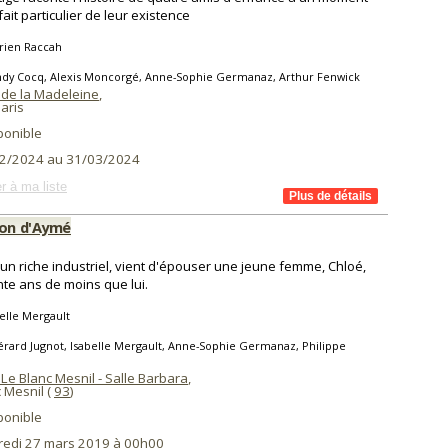
fait particulier de leur existence
rien Raccah
ndy Cocq, Alexis Moncorgé, Anne-Sophie Germanaz, Arthur Fenwick
 de la Madeleine
,
aris
ponible
2/2024 au 31/03/2024
r à ma liste
son d'Aymé
un riche industriel, vient d'épouser une jeune femme, Chloé,
nte ans de moins que lui.
elle Mergault
rard Jugnot, Isabelle Mergault, Anne-Sophie Germanaz, Philippe
Le Blanc Mesnil - Salle Barbara
,
 Mesnil (
93
)
ponible
redi 27 mars 2019 à 00h00