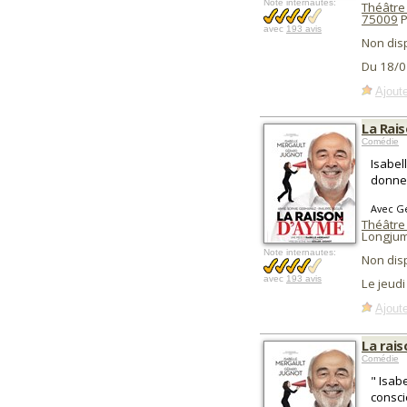
Note internautes:
Théâtre
75009
P
avec
193 avis
Non dis
Du 18/0
Ajoute
La Rai
Comédie
Isabel
donne 
Avec Gé
Théâtre
Longju
Note internautes:
Non dis
avec
193 avis
Le jeud
Ajoute
La rai
Comédie
" Isab
consci