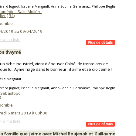
rard Jugnot, Isabelle Mergault, Anne-Sophie Germanaz, Philippe Beglia
omédie - Salle Molière
,
lier
(
34
)
ponible
4/2019 au 09/04/2019
r à ma liste
son d'Aymé
un riche industriel, vient d'épouser Chloé, de trente ans de
que lui. Aymé nage dans le bonheur : il aime et se croit aimé !
elle Mergault
rard Jugnot, Isabelle Mergault, Anne-Sophie Germanaz, Philippe Beglia
 Sébastopol
,
)
ponible
redi 6 mars 2019 à 00h00
r à ma liste
a famille que j'aime avec Michel Boujenah et Guillaume