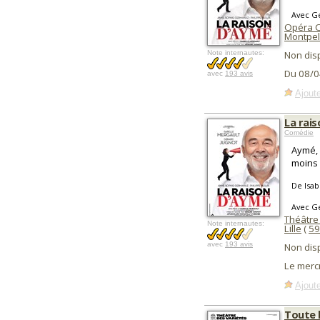
Avec Gé
Opéra C
Montpel
Note internautes:
Non dis
Du 08/0
avec
193 avis
Ajoute
La rai
Comédie
Aymé, 
moins 
De Isab
Avec Gé
Théâtre
Note internautes:
Lille
(
59
avec
193 avis
Non dis
Le merc
Ajoute
Toute l