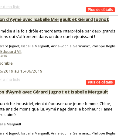
r à ma liste
son d'Aymé avec Isabelle Mergault et Gérard Jugnot
médie à la fois drôle et mordante interprétée par deux grands
ens qui s'affrontent dans un duo-duel réjouissant !
rard Jugnot, Isabelle Mergault, Anne-Sophie Germanaz, Philippe Beglia
 Edouard VII
,
aris
ponible
6/2019 au 15/06/2019
r à ma liste
son d'Aymé avec Gérard Jugnot et Isabelle Mergault
un riche industriel, vient d'épouser une jeune femme, Chloé,
nte ans de moins que lui. Aymé nage dans le bonheur : il aime
roit aimé !
elle Mergault
rard Jugnot, Isabelle Mergault, Anne-Sophie Germanaz, Philippe Beglia