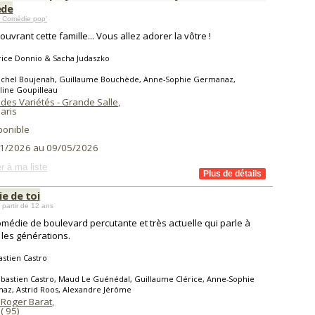
ède
 Comédie pop'
ouvrant cette famille... Vous allez adorer la vôtre !
rice Donnio & Sacha Judaszko
ichel Boujenah, Guillaume Bouchède, Anne-Sophie Germanaz,
line Goupilleau
des Variétés - Grande Salle
,
aris
ponible
1/2026 au 09/05/2026
r à ma liste
vie de toi
 partir de 12 ans
médie de boulevard percutante et très actuelle qui parle à
 les générations.
stien Castro
bastien Castro, Maud Le Guénédal, Guillaume Clérice, Anne-Sophie
az, Astrid Roos, Alexandre Jérôme
 Roger Barat
,
 (
95
)