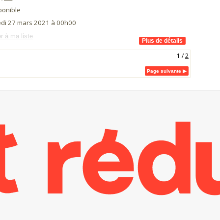
ponible
di 27 mars 2021 à 00h00
r à ma liste
1
/
2