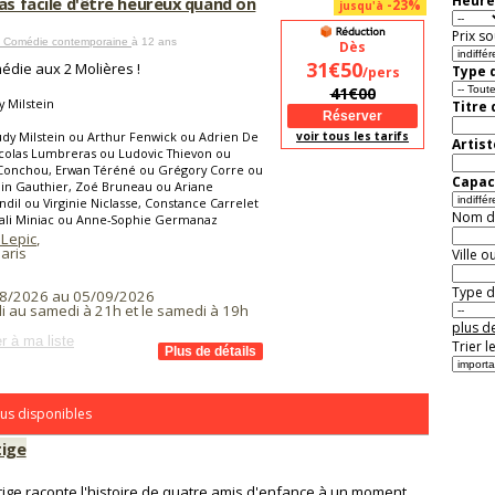
Heure
as facile d'être heureux quand on
-23%
jusqu'à
Prix so
 Comédie contemporaine
à 12 ans
Dès
31€50
édie aux 2 Molières !
Type d
/pers
41€00
 Milstein
Titre
dy Milstein ou Arthur Fenwick ou Adrien De
voir tous les tarifs
Artist
icolas Lumbreras ou Ludovic Thievon ou
Conchou, Erwan Téréné ou Grégory Corre ou
Capaci
in Gauthier, Zoé Bruneau ou Ariane
il ou Virginie Niclasse, Constance Carrelet
Nom de 
ali Miniac ou Anne-Sophie Germanaz
 Lepic
,
aris
Ville o
Type de
8/2026 au 05/09/2026
i au samedi à 21h et le samedi à 19h
plus de
r à ma liste
Trier l
us disponibles
tige
tige raconte l'histoire de quatre amis d'enfance à un moment