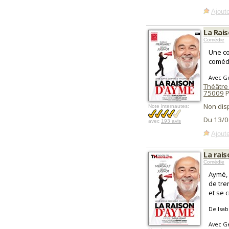
Ajoute
La Rai
Comédie
Une co
comédi
Avec Gé
Théâtre
75009
P
Non dis
Note internautes:
Du 13/0
avec
193 avis
Ajoute
La rai
Comédie
Aymé, 
de tre
et se c
De Isab
Avec Gé