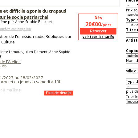
Heure
Prix so
e et difficile agonie du crapaud
sur le socle patriarchal
Dès
Type d
cène par Anne-Sophie Pauchet
20€00
/pers
Théâtre contemporain
Titre
tion de l'émission radio Répliques sur
voir tous les tarifs
Artist
 Culture
Capaci
liette Lamour, Julien Flament, Anne-Sophie
t
Nom de 
de l'Atelier
,
aris
Ville o
1/2027 au 28/02/2027
Type de
nche et du jeudi au samedi à 19h
r à ma liste
plus de
Trier l