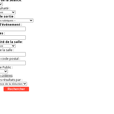
 de la Séance:
Offre
exceptionnelle.
Jusqu'à -33%
uhaité :
e sortie :
 d'événement :
es :
té de la salle:
la salle :
u code postal :
 Public :
 critères
es résultats par :