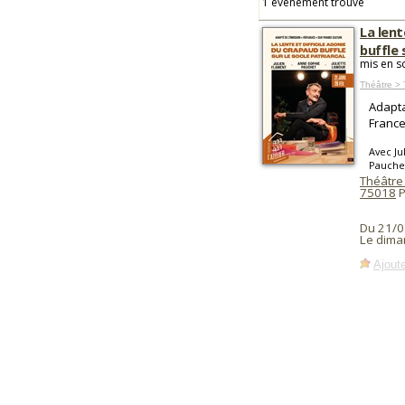
1 événement trouvé
La lent
buffle 
mis en s
Théâtre > 
Adapta
France
Avec Ju
Pauche
Théâtre 
75018
P
Du 21/0
Le dima
Ajoute