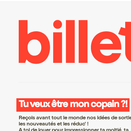
Tu veux être mon copain ?!
Reçois avant tout le monde nos idées de sorti
les nouveautés et les réduc' !
A toi de jouer pour impressionner ta moitié, ta