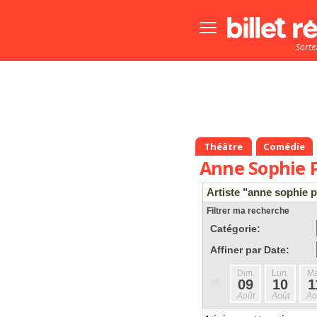
Bouton
menu
Sorte
principale
Théâtre
Comédie
Anne Sophie 
Artiste "anne sophie 
Filtrer ma recherche
Catégorie:
Affiner par Date:
Dim.
Lun.
Ma
«
09
10
1
Août
Août
Ao